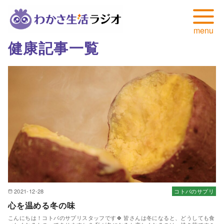
健康記事一覧
コ
ン
テ
ン
ツ
へ
移
動
2021-12-28
コトバのサプリ
心を温める冬の味
こんにちは！コトバのサプリスタッフです🍀 皆さんは冬になると、どうしても食