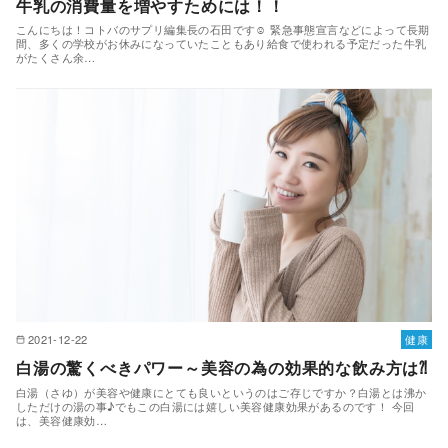
牛乳の消費量を増やすためには！！
こんにちは！コトバのサプリ編集長の石田です☺ 緊急事態宣言などによって長期
間、多くの学校がお休みになっていたこともあり給食で使われる予定だった牛乳
がたくさん余…
2021-12-22
健康
白湯の驚くべきパワー～美容の為の効果的な飲み方は⁈
白湯（さゆ）が美容や健康にとても良いというのはご存じですか？白湯とは沸か
しただけの湯の事♪でもこの白湯には嬉しい美容健康効果があるのです！ 今回
は、美容健康効…