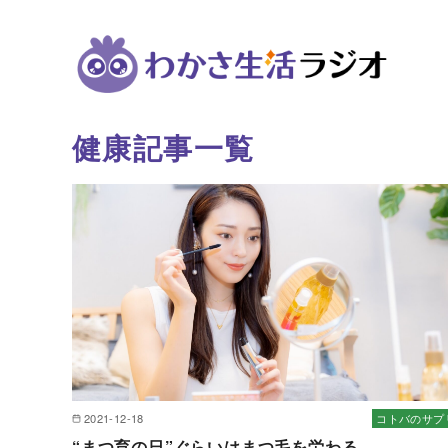
健康記事一覧
コ
ン
テ
ン
ツ
へ
移
動
2021-12-18
コトバのサプ
“まつ育の日”ぐらいはまつ毛を労わる