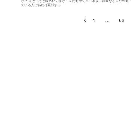
か？ 人というと幅広いですが、友だちや先生、家族、親戚など自分の知
ている人であれば緊張す…
1
…
62