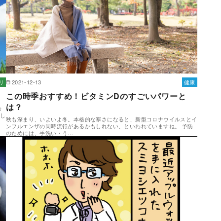
リ
2021-12-13
健康
この時季おすすめ！ビタミンDのすごいパワーと
は？
余
験し
秋も深まり、いよいよ冬。本格的な寒さになると、新型コロナウイルスとイ
ンフルエンザの同時流行があるかもしれない、といわれていますね。 予防
のためには、手洗い・う…