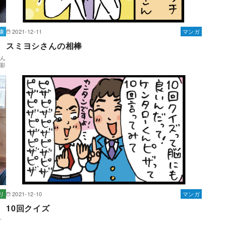
康
2021-12-11
マンガ
スミヨシさんの相棒
ぞん
の影
リ
2021-12-10
マンガ
10回クイズ
す