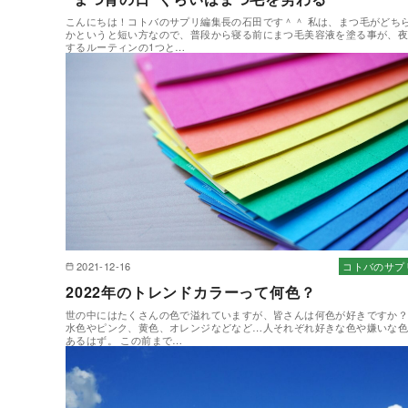
こんにちは！コトバのサプリ編集長の石田です＾＾ 私は、まつ毛がどち
かというと短い方なので、普段から寝る前にまつ毛美容液を塗る事が、
するルーティンの1つと…
2021-12-16
コトバのサプ
2022年のトレンドカラーって何色？
世の中にはたくさんの色で溢れていますが、皆さんは何色が好きですか
水色やピンク、黄色、オレンジなどなど…人それぞれ好きな色や嫌いな
あるはず。 この前まで…