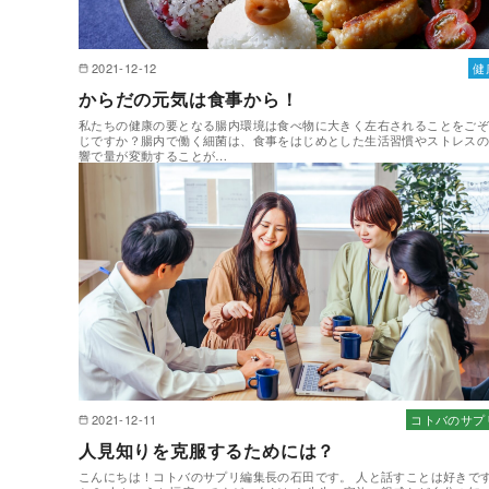
2021-12-12
健
からだの元気は食事から！
私たちの健康の要となる腸内環境は食べ物に大きく左右されることをご
じですか？腸内で働く細菌は、食事をはじめとした生活習慣やストレス
響で量が変動することが…
2021-12-11
コトバのサプ
人見知りを克服するためには？
こんにちは！コトバのサプリ編集長の石田です。 人と話すことは好きで