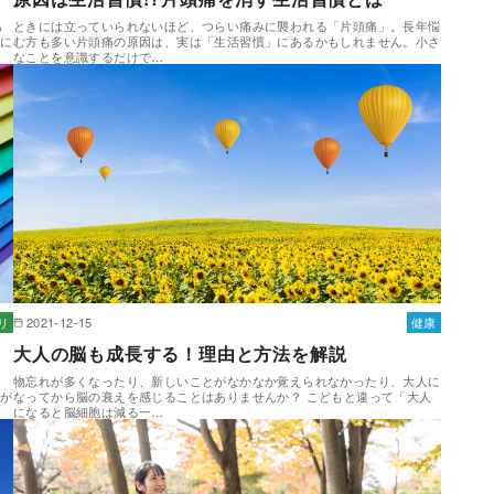
ら
ときには立っていられないほど、つらい痛みに襲われる「片頭痛」。長年悩
夜に
む方も多い片頭痛の原因は、実は「生活習慣」にあるかもしれません。小さ
なことを意識するだけで…
リ
2021-12-15
健康
大人の脳も成長する！理由と方法を解説
？
物忘れが多くなったり、新しいことがなかなか覚えられなかったり、大人に
色が
なってから脳の衰えを感じることはありませんか？ こどもと違って「大人
になると脳細胞は減る一…