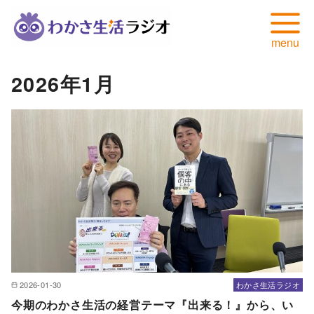
コ
2026年1月
ン
テ
ン
ツ
へ
移
動
2026-01-30
わかさ生活ラジオ
今期のわかさ生活の経営テーマ『出来る！』から、い