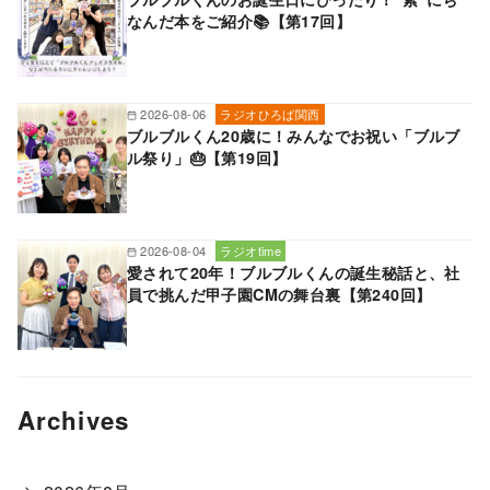
なんだ本をご紹介📚【第17回】
2026-08-06
ラジオひろば関西
ブルブルくん20歳に！みんなでお祝い「ブルブ
ル祭り」🎂【第19回】
2026-08-04
ラジオtime
愛されて20年！ブルブルくんの誕生秘話と、社
員で挑んだ甲子園CMの舞台裏【第240回】
Archives