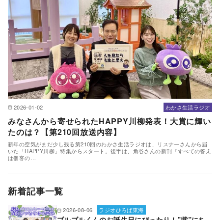
2026-01-02
わかさ生活ラジオ
みなさんから寄せられたHAPPY川柳発表！大賞に輝い
たのは？【第210回放送内容】
新年の空気がまだ少し残る第210回のわかさ生活ラジオは、リスナーさんから届
いた「HAPPY川柳」特集からスタート。後半は、角谷さんの新刊『すべての答え
は個客の…
新着記事一覧
2026-08-06
ラジオひろば東海
ブルブルくんのお誕生日にぴったり！”紫”にち