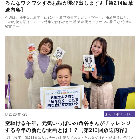
ろんなワクワクするお話が飛び出します♪【第214回放
送内容】
今週は、海平なごみアナに代わり 相埜裕樹アナがナビゲート。番組序盤はリスナ
ーのお便り紹介、メイン特集ではわかさ生活 第31期キックオフの様子と“今期の
経営テー…
2026-01-23
わかさ生活ラジオ
空駆ける午年。元気いっぱいの角谷さんがチャレンジ
する今年の新たな企画とは！？【第213回放送内容】
1月も後半。第213回はリスナーのお便りで温まったスタジオから始まり、角谷さ