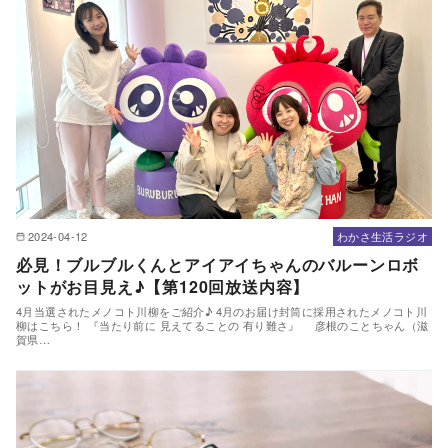
2024-04-12
わかさ生活ラジオ
必見！ブルブルくんとアイアイちゃんのバルーンロボ
ットがお目見え♪【第120回放送内容】
4月当選されたメノコト川柳をご紹介♪ 4月のお届け封筒に採用されたメノコト川
柳はこちら！ 『当たり前に 見えてることの 有り難さ』 彦根のことちゃん（滋
賀県…