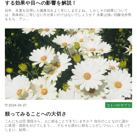
する効果や目への影響を解説！
近年、水素を活用した健康法をよく耳にしますよね。 しかしその効果について
は、具体的にご存じない方が多いのではないでしょうか？ 水素は強い抗酸化作用
をもち、アン…
2024-04-27
コトバのサプリ
頼ってみることへの大切さ
こんにちは😊 普段から、人に頼ることできていますか？ 自分のことなのに誰か
に迷惑・負担をかけてしまう…、そもそも誰かに頼ることがしづらい…と思って
しまい、結局…