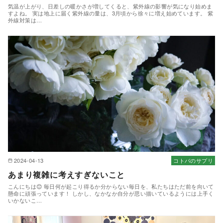
気温が上がり、日差しの暖かさが増してくると、紫外線の影響が気になり始めま
すよね。 実は地上に届く紫外線の量は、3月頃から徐々に増え始めています。 紫
外線対策は…
2024-04-13
コトバのサプリ
あまり複雑に考えすぎないこと
こんにちは😊 毎日何が起こり得るか分からない毎日を、私たちはただ前を向いて
懸命に頑張っています！ しかし、なかなか自分が思い描いているようには上手く
いかないこ…