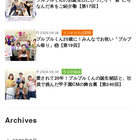
なんだ本をご紹介📚【第17回】
2026-08-06
ラジオひろば関西
ブルブルくん20歳に！みんなでお祝い「ブルブ
ル祭り」🎂【第19回】
2026-08-04
ラジオtime
愛されて20年！ブルブルくんの誕生秘話と、社
員で挑んだ甲子園CMの舞台裏【第240回】
Archives