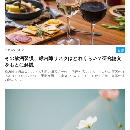
2024-04-23
健康
その飲酒習慣、緑内障リスクはどれくらい？研究論文
をもとに解説
緑内障は日本人における失明の原因第一位。 眼圧が高くなること以外の原因がは
っきりしていないため、予防が難しい病気でもあります。 しかし近年、飲酒が緑
内障のリス…