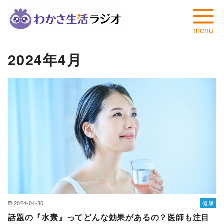
コ
2024年4月
ン
テ
ン
ツ
へ
移
動
2024-04-30
健康
話題の『水素』ってどんな効果があるの？医師も注目