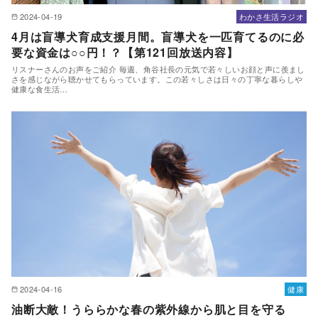
2024-04-19
わかさ生活ラジオ
4月は盲導犬育成支援月間。盲導犬を一匹育てるのに必
要な資金は○○円！？【第121回放送内容】
リスナーさんのお声をご紹介 毎週、角谷社長の元気で若々しいお顔と声に羨まし
さを感じながら聴かせてもらっています。この若々しさは日々の丁寧な暮らしや
健康な食生活…
2024-04-16
健康
油断大敵！うららかな春の紫外線から肌と目を守る