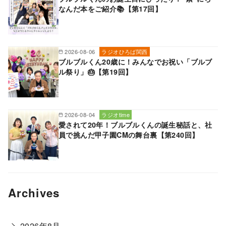
なんだ本をご紹介📚【第17回】
2026-08-06
ラジオひろば関西
ブルブルくん20歳に！みんなでお祝い「ブルブ
ル祭り」🎂【第19回】
2026-08-04
ラジオtime
愛されて20年！ブルブルくんの誕生秘話と、社
員で挑んだ甲子園CMの舞台裏【第240回】
Archives
2026年8月