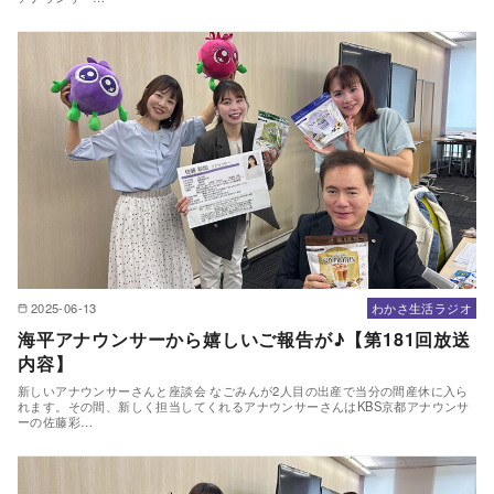
2025-06-13
わかさ生活ラジオ
海平アナウンサーから嬉しいご報告が♪【第181回放送
内容】
新しいアナウンサーさんと座談会 なごみんが2人目の出産で当分の間産休に入ら
れます。その間、新しく担当してくれるアナウンサーさんはKBS京都アナウンサ
ーの佐藤彩…