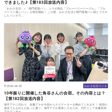
できました♪【第183回放送内容】
「わかさ生活」×「鳴門屋製パン」コラボ商品『ブルーベリーベーグル』『ブル
ーベリー蒸しパン』が発売開始！ この度、わかさ生活と鳴門屋製パン様とコラボ
したパンがで…
2025-06-20
わかさ生活ラジオ
10年振りに開催した角谷さんの合宿。その内容とは？
【第182回放送内容】
海平アナに代わり、佐藤アナが今回からナビゲーターを務めてくれます！ 前回の
放送でもお伝えがあった通り、海平アナが産休に入るため、代打として佐藤彩加
アナウンサー…