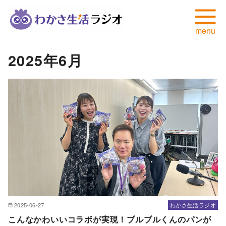
コ
2025年6月
ン
テ
ン
ツ
へ
移
動
2025-06-27
わかさ生活ラジオ
こんなかわいいコラボが実現！ブルブルくんのパンが