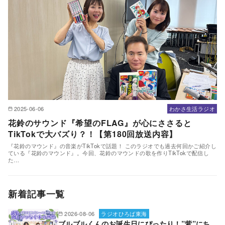
2025-06-06
わかさ生活ラジオ
花鈴のサウンド『希望のFLAG』が心にささると
TikTokで大バズり？！【第180回放送内容】
『花鈴のマウンド』の音楽がTikTokで話題！ このラジオでも過去何回かご紹介し
ている『花鈴のマウンド』。今回、花鈴のマウンドの歌を作りTikTokで配信し
た…
新着記事一覧
2026-08-06
ラジオひろば東海
ブルブルくんのお誕生日にぴったり！”紫”にち