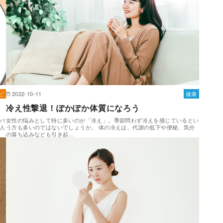
ピ
2022-10-11
健康
冷え性撃退！ぽかぽか体質になろう
パ
女性の悩みとして特に多いのが「冷え」。季節問わず冷えを感じているとい
人
う方も多いのではないでしょうか。 体の冷えは、代謝の低下や便秘、気分
の落ち込みなども引き起…