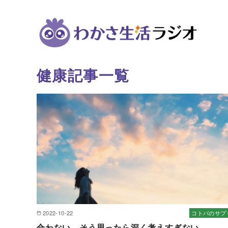
健康記事一覧
コ
ン
テ
ン
ツ
へ
移
動
2022-10-22
コトバのサプ
合わない、そう思ったら深く考えすぎない