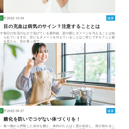
リ
2022-10-04
健康
目の充血は病気のサイン？注意することとは
ます
毎日の生活のなかで浴びている紫外線。肌や髪にダメージを与えることは知
？
られていますが、目にもダメージを与えていることはご存じですか？ふと鏡
を見たら、目が真っ赤で…
リ
2022-09-27
健康
糖化を防いでコゲない体づくりを！
い
食べ物から摂取した余分な糖と、体内のたんぱく質が結合し、熱が加わるこ