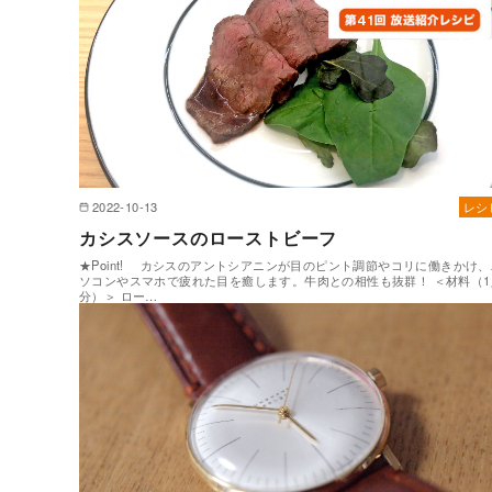
2022-10-13
レシ
カシスソースのローストビーフ
★Point! カシスのアントシアニンが目のピント調節やコリに働きかけ、
ソコンやスマホで疲れた目を癒します。牛肉との相性も抜群！ ＜材料（1
分）＞ ロー…