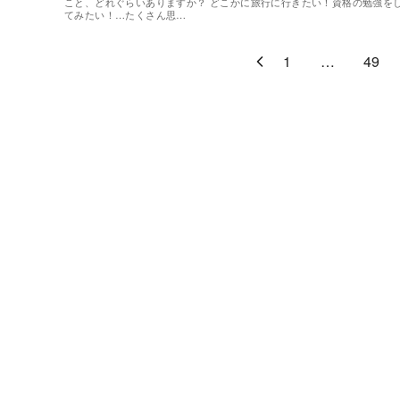
こと、どれぐらいありますか？ どこかに旅行に行きたい！資格の勉強を
てみたい！…たくさん思…
1
…
49