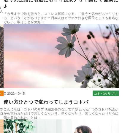
♪
話
せん
「カラオケで歌を歌うと、ストレス解消になる」「歌うと気分がスッキリす
る」ということがありますか？日本人はカラオケ好きな国民としても有名な
ぐらい、歌うことが大好…
ピ
2022-10-15
コトバのサプリ
使い方ひとつで変わってしまうコトバ
で
こんにちは！コトバのサプリ編集長の石田です😊 たった1つのコトバを誰か
ルロ
から言われただけで悲しくなったり、辛くなったり、苦しくなったりと心に
傷を負わされたことは…