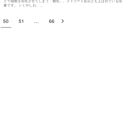
し
とで細胞を劣化させてしまう「糖化」。メイラード反応ともよばれている現
象です。 シミやしわ、…
50
51
…
66