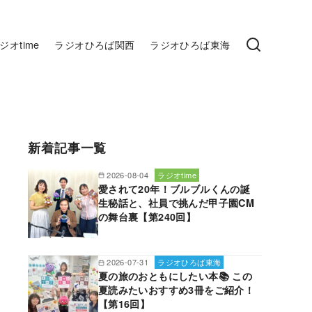
ジオtime
ラジオひろば関西
ラジオひろば東海
新着記事一覧
2026-08-04
ラジオtime
愛されて20年！ブルブルくんの誕
生秘話と、社員で挑んだ甲子園CM
の舞台裏【第240回】
2026-07-31
ラジオひろば東海
夏の旅のおともにしたい本📚 この
夏読みたいおすすめ3冊をご紹介！
【第16回】