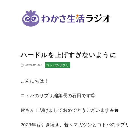
コ
ン
ハードルを上げすぎないように
テ
ン
2023-01-07
コトバのサプリ
ツ
へ
こんにちは！
移
動
コトバのサプリ編集長の石田です😊
皆さん！明けましておめでとうございます🎍🐇
2023年も引き続き、若々マガジンとコトバのサプ