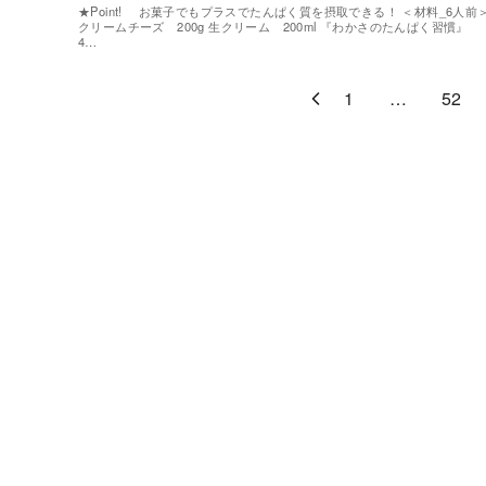
★Point! お菓子でもプラスでたんぱく質を摂取できる！ ＜材料_6人前
クリームチーズ 200g 生クリーム 200ml 『わかさのたんぱく習慣』
4…
1
…
52