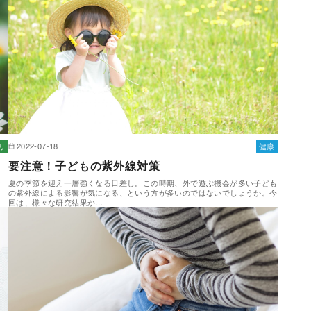
リ
2022-07-18
健康
要注意！子どもの紫外線対策
？
夏の季節を迎え一層強くなる日差し。この時期、外で遊ぶ機会が多い子ども
ま
の紫外線による影響が気になる、という方が多いのではないでしょうか。今
回は、様々な研究結果か…