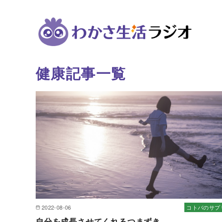
健康記事一覧
コ
ン
テ
ン
ツ
へ
移
動
2022-08-06
コトバのサプ
自分を成長させてくれるつまずき