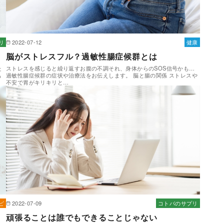
リ
2022-07-12
健康
脳がストレスフル？過敏性腸症候群とは
た
ストレスを感じると繰り返すお腹の不調それ、身体からのSOS信号かも…
も
過敏性腸症候群の症状や治療法をお伝えします。 脳と腸の関係 ストレスや
不安で胃がキリキリと…
ピ
2022-07-09
コトバのサプリ
頑張ることは誰でもできることじゃない