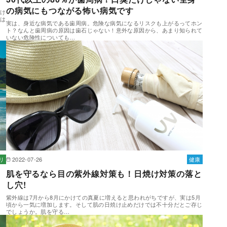
の病気にもつながる怖い病気です
向け
とは
実は、身近な病気である歯周病。危険な病気になるリスクも上がるってホン
ト？なんと歯周病の原因は歯石じゃない！意外な原因から、あまり知られて
いない危険性についても…
リ
2022-07-26
健康
肌を守るなら目の紫外線対策も！日焼け対策の落と
し穴!
、
紫外線は7月から8月にかけての真夏に増えると思われがちですが、実は5月
頃から一気に増加します。そして肌の日焼け止めだけでは不十分だとご存じ
でしょうか。肌を守る…