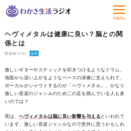
コ
ヘヴィメタルは健康に良い？脳との関
ン
係とは
テ
ン
2022-11-01
健康
ツ
へ
激しいギターやスティックを叩きつけるようなドラム、
移
地面から這い上がるようなベースの演奏に支えられて、
動
ボーカルがシャウトするのが「ヘヴィメタル」。かなり
激しい音楽のジャンルのため二の足を踏んでいる人も多
いのでは？
実は、
ヘヴィメタルは脳に良い影響を与える
といわれて
います。激しい音楽ジャンルなので意外に思うかもしれ