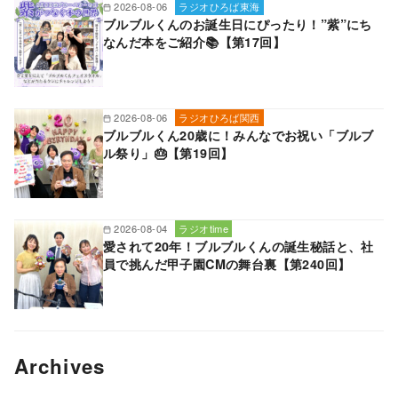
2026-08-06
ラジオひろば東海
ブルブルくんのお誕生日にぴったり！”紫”にち
なんだ本をご紹介📚【第17回】
2026-08-06
ラジオひろば関西
ブルブルくん20歳に！みんなでお祝い「ブルブ
ル祭り」🎂【第19回】
2026-08-04
ラジオtime
愛されて20年！ブルブルくんの誕生秘話と、社
員で挑んだ甲子園CMの舞台裏【第240回】
Archives