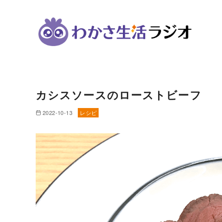
コ
ン
カシスソースのローストビーフ
テ
ン
2022-10-13
レシピ
ツ
へ
移
動