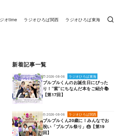
ジオtime
ラジオひろば関西
ラジオひろば東海
新着記事一覧
2026-08-06
ラジオひろば東海
ブルブルくんのお誕生日にぴった
り！”紫”にちなんだ本をご紹介📚
【第17回】
2026-08-06
ラジオひろば関西
ブルブルくん20歳に！みんなでお
祝い「ブルブル祭り」🎂【第19
回】