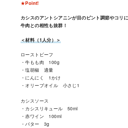
★
Point!
カシスのアントシアニンが目のピント調節やコリ
牛肉との相性も抜群！
＜
材料（1人分）
＞
ローストビーフ
・牛もも肉 100g
・塩胡椒 適量
・にんにく 1かけ
・オリーブオイル 小さじ1
カシスソース
・カシスリキュール 50ml
・赤ワイン 100ml
・バター 3g