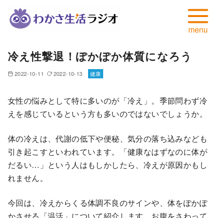
コ
冷え性撃退！ぽかぽか体質になろう
ン
テ
2022-10-11
2022-10-13
健康
ン
ツ
女性の悩みとして特に多いのが「冷え」。季節問わず冷
へ
えを感じているという方も多いのではないでしょうか。
移
動
体の冷えは、代謝の低下や便秘、気分の落ち込みなども
引き起こすといわれています。「健康なはずなのに体が
だるい…」という人はもしかしたら、冷えが原因かもし
れません。
今回は、冷えからくる体調不良のサインや、体をぽかぽ
かさせる「温活」について紹介します。お腹をさわって