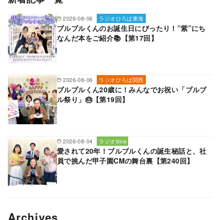
2026-08-06
ラジオひろば東海
ブルブルくんのお誕生日にぴったり！”紫”にち
なんだ本をご紹介📚【第17回】
2026-08-06
ラジオひろば関西
ブルブルくん20歳に！みんなでお祝い「ブルブ
ル祭り」🎂【第19回】
2026-08-04
ラジオtime
愛されて20年！ブルブルくんの誕生秘話と、社
員で挑んだ甲子園CMの舞台裏【第240回】
Archives