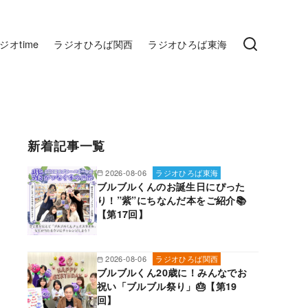
ジオtime
ラジオひろば関西
ラジオひろば東海
新着記事一覧
2026-08-06
ラジオひろば東海
ブルブルくんのお誕生日にぴった
り！”紫”にちなんだ本をご紹介📚
【第17回】
2026-08-06
ラジオひろば関西
ブルブルくん20歳に！みんなでお
祝い「ブルブル祭り」🎂【第19
回】