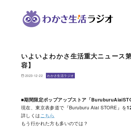
コ
ン
いよいよわかさ生活重大ニュース第5
テ
容】
ン
ツ
2023-12-22
わかさ生活ラジオ
へ
移
動
■期間限定ポップアップストア「BuruburuAiaiS
現在、東京表参道で『Buruburu Aiai STORE』を
1
詳しくは
こちら
もう行かれた方も多いのでは？