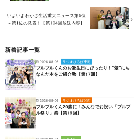
いよいよわかさ生活重大ニュース第5位
～第1位の発表！【第104回放送内容】
新着記事一覧
2026-08-06
ラジオひろば東海
ブルブルくんのお誕生日にぴったり！”紫”にち
なんだ本をご紹介📚【第17回】
2026-08-06
ラジオひろば関西
ブルブルくん20歳に！みんなでお祝い「ブルブ
ル祭り」🎂【第19回】