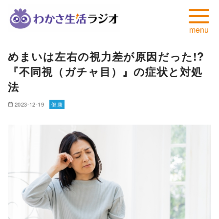
コ
めまいは左右の視力差が原因だった!?
ン
『不同視（ガチャ目）』の症状と対処
テ
ン
法
ツ
2023-12-19
健康
へ
移
動