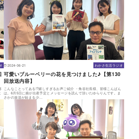
オ
2024-06-21
わかさ生活ラジオ
回
可愛いブルーベリーの花を見つけました♪【第130
回放送内容】
都
こんなことってある!?嬉しすぎるお声ご紹介 ・角谷社長様、皆様こんばん
に
は。6月5日に娘が出産予定とメッセージを読んで頂いたゆらりんです。ま
さかの放送が始まる少…