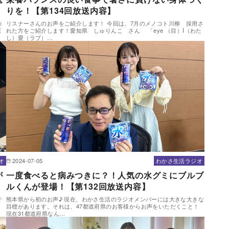
りを！【第134回放送内容】
の
リスナーさんのお声をご紹介します！ 今回は、7月のメノコト川柳 採用さ
豆
れた方をご紹介します！愛知県 しゅりんこ さん 「eye （目）I（わた
し）愛（ラブ）…
オ
2024-07-05
わかさ生活ラジオ
が
一度食べると病みつきに？！人気の水グミにブルブ
ルくんが登場！【第132回放送内容】
で
熊本県から初のお声♪ 現在、わかさ生活のラジオメンバーには大きな大きな
だ
目標があります。それは、47都道府県のお客様からお声をいただくこと！
現在31都道府県なん…