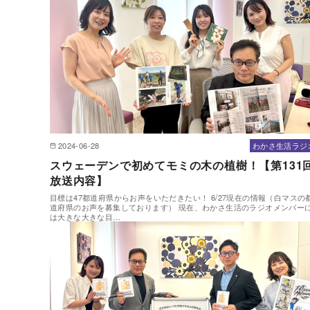
2024-06-28
わかさ生活ラジ
スウェーデンで初めてモミの木の植樹！【第131
放送内容】
目標は47都道府県からお声をいただきたい！ 6/27現在の情報（白マスの
道府県のお声を募集しております） 現在、わかさ生活のラジオメンバー
は大きな大きな目…