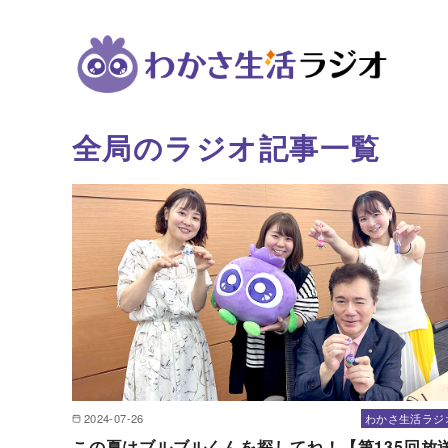
全局のラジオ記事一覧
コ
ン
テ
ン
ツ
へ
移
動
2024-07-26
わかさ生活ラジ
この夏はブルブルくんを探してね！【第135回放