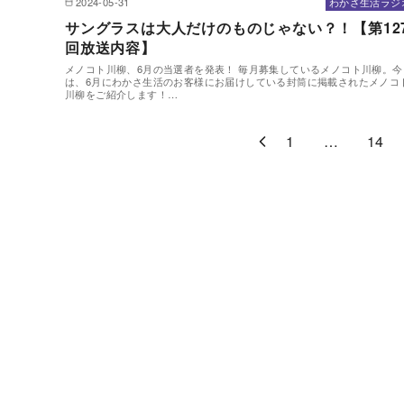
2024-05-31
わかさ生活ラジ
サングラスは大人だけのものじゃない？！【第12
回放送内容】
メノコト川柳、6月の当選者を発表！ 毎月募集しているメノコト川柳。今
は、6月にわかさ生活のお客様にお届けしている封筒に掲載されたメノコ
川柳をご紹介します！…
1
…
14