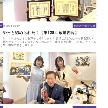
オ
2024-06-07
わかさ生活ラジオ
やっと認められた！【第128回放送内容】
リスナーさんからのお声をご紹介します！ 皆様こんばんはー今夜も楽しく
聴かせてもらっています。なごみんさん、出産お疲れ様でしたね。とっても
。
早い復帰に驚きと嬉しさ…
るこ