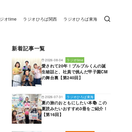
ジオtime
ラジオひろば関西
ラジオひろば東海
新着記事一覧
2026-08-04
ラジオtime
愛されて20年！ブルブルくんの誕
生秘話と、社員で挑んだ甲子園CM
の舞台裏【第240回】
2026-07-31
ラジオひろば東海
夏の旅のおともにしたい本📚 この
夏読みたいおすすめ3冊をご紹介！
【第16回】