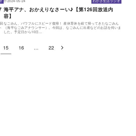
オ
2024-05-24
わかさ生活ラジオ
7
海平アナ、おかえりなさーい♪【第126回放送内
容】
回
なごみん、パワフルにスピード復帰！ 産休育休を経て帰ってきたなごみん
ト
（海平なごみアナウンサー）。今回は、なごみんに出産などのお話を伺いま
した。予定日から10日…
15
16
…
22