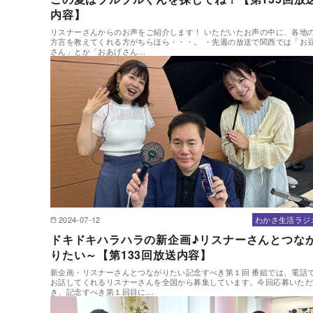
内容】
リスナーさんからのお声をご紹介します！ いただいたお声の中に、各地
方言を教えてくれる方がちらほら・・・。 ・先週の放送で関西では「お
さん」とか「おあげさん…
2024-07-12
わかさ生活ラジ
ドキドキハラハラの新企画♪リスナーさんとつな
りたい～【第133回放送内容】
新企画・リスナーさんとつながりたい記念すべき第１回 番組では、電話
お話してくれるリスナーさんを全国から募集しています。今回応募いた
き、記念すべき第１回目に…