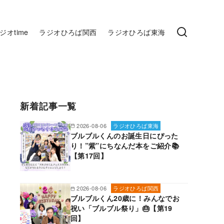
ジオtime
ラジオひろば関西
ラジオひろば東海
新着記事一覧
2026-08-06
ラジオひろば東海
ブルブルくんのお誕生日にぴった
り！”紫”にちなんだ本をご紹介📚
【第17回】
2026-08-06
ラジオひろば関西
ブルブルくん20歳に！みんなでお
祝い「ブルブル祭り」🎂【第19
回】