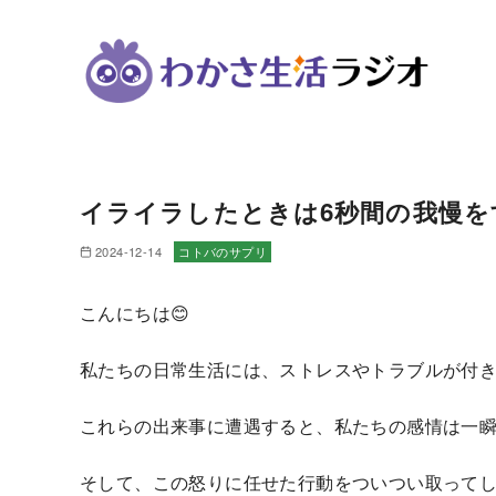
コ
ン
イライラしたときは6秒間の我慢を
テ
ン
2024-12-14
コトバのサプリ
ツ
へ
こんにちは😊
移
動
私たちの日常生活には、ストレスやトラブルが付
これらの出来事に遭遇すると、私たちの感情は一
そして、この怒りに任せた行動をついつい取って