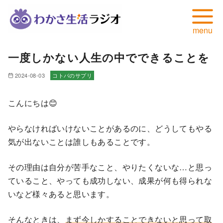
コ
一度しかない人生の中でできることを
ン
テ
2024-08-03
コトバのサプリ
ン
ツ
こんにちは😊
へ
移
やらなければいけないことがあるのに、どうしてもやる
動
気が出ないことは誰しもあることです。
その理由は自分が苦手なこと、やりたくないな…と思っ
ていること、やっても成功しない、成果が何も得られな
いなど様々あると思います。
そんなときは、
まず今しかすることできないと思って取