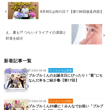
8月8日は何の日？【第136回放送内容】
え、夏も!? つらいドライアイの原因と
対策を紹介
新着記事一覧
2026-08-06
ラジオひろば東海
ブルブルくんのお誕生日にぴったり！”紫”にち
なんだ本をご紹介📚【第17回】
2026-08-06
ラジオひろば関西
ブルブルくん20歳に！みんなでお祝い「ブルブ