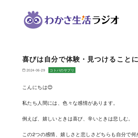
コ
ン
喜びは自分で体験・見つけること
テ
ン
2024-06-29
コトバのサプリ
ツ
へ
こんにちは😊
移
動
私たち人間には、色々な感情があります。
例えば、嬉しいときは喜び、辛いときは悲しむ。
この2つの感情、嬉しさと悲しさどちらも自分で何