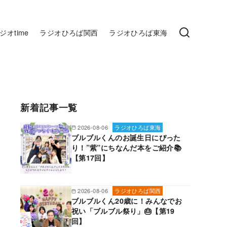
ジオtime
ラジオひろば関西
ラジオひろば東海
新着記事一覧
2026-08-06
ラジオひろば東海
ブルブルくんのお誕生日にぴった
り！”紫”にちなんだ本をご紹介📚
【第17回】
2026-08-06
ラジオひろば関西
ブルブルくん20歳に！みんなでお
祝い「ブルブル祭り」🎂【第19
回】