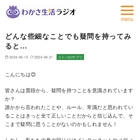
コ
どんな些細なことでも疑問を持ってみ
ン
ると…
テ
ン
2024-06-15
2024-06-21
コトバのサプリ
ツ
へ
こんにちは😊
移
動
皆さんは普段から、疑問を持つことを意識されています
か？
誰かから言われたことや、ルール、常識だと思われてい
ることはきっと全て正しいことだからと信じ込んで、そ
こまで疑問に思うことがないのかもしれません！
しかし、私たちの身の回りにはインターネットやメディ