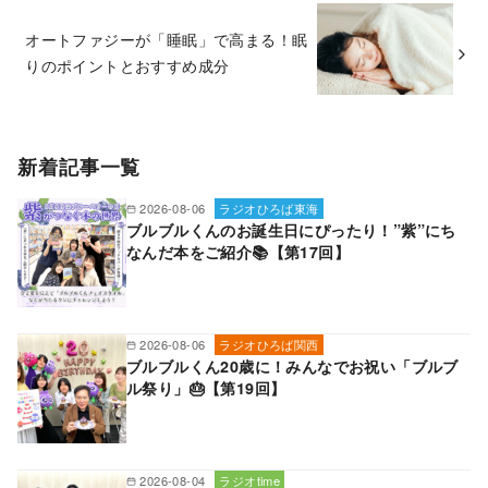
オートファジーが「睡眠」で高まる！眠
りのポイントとおすすめ成分
新着記事一覧
2026-08-06
ラジオひろば東海
ブルブルくんのお誕生日にぴったり！”紫”にち
なんだ本をご紹介📚【第17回】
2026-08-06
ラジオひろば関西
ブルブルくん20歳に！みんなでお祝い「ブルブ
ル祭り」🎂【第19回】
2026-08-04
ラジオtime