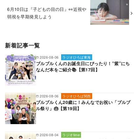
6月10日は『子どもの目の日』👀近視や
弱視を早期発見しよう
新着記事一覧
2026-08-06
ラジオひろば東海
ブルブルくんのお誕生日にぴったり！”紫”にち
なんだ本をご紹介📚【第17回】
2026-08-06
ラジオひろば関西
ブルブルくん20歳に！みんなでお祝い「ブルブ
ル祭り」🎂【第19回】
2026-08-04
ラジオtime