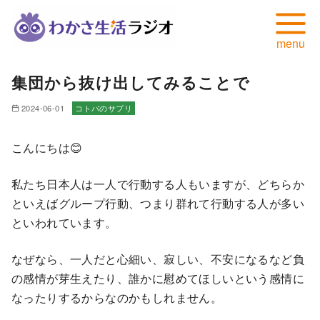
コ
集団から抜け出してみることで
ン
テ
2024-06-01
コトバのサプリ
ン
ツ
こんにちは😊
へ
移
私たち日本人は一人で行動する人もいますが、どちらか
動
といえばグループ行動、つまり群れて行動する人が多い
といわれています。
なぜなら、一人だと心細い、寂しい、不安になるなど負
の感情が芽生えたり、誰かに慰めてほしいという感情に
なったりするからなのかもしれません。