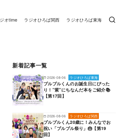
ジオtime
ラジオひろば関西
ラジオひろば東海
新着記事一覧
2026-08-06
ラジオひろば東海
ブルブルくんのお誕生日にぴった
り！”紫”にちなんだ本をご紹介📚
【第17回】
2026-08-06
ラジオひろば関西
ブルブルくん20歳に！みんなでお
祝い「ブルブル祭り」🎂【第19
回】