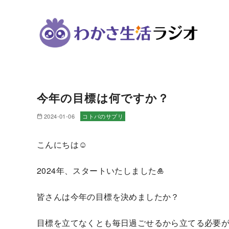
コ
ン
今年の目標は何ですか？
テ
ン
2024-01-06
コトバのサプリ
ツ
へ
こんにちは☺
移
動
2024年、スタートいたしました🎍
皆さんは今年の目標を決めましたか？
目標を立てなくとも毎日過ごせるから立てる必要