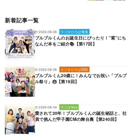
新着記事一覧
2026-08-06
ラジオひろば東海
ブルブルくんのお誕生日にぴったり！”紫”にち
なんだ本をご紹介📚【第17回】
2026-08-06
ラジオひろば関西
ブルブルくん20歳に！みんなでお祝い「ブルブ
ル祭り」🎂【第19回】
2026-08-04
ラジオtime
愛されて20年！ブルブルくんの誕生秘話と、社
員で挑んだ甲子園CMの舞台裏【第240回】