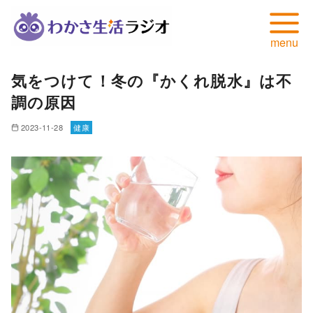
コ
気をつけて！冬の『かくれ脱水』は不
ン
調の原因
テ
ン
2023-11-28
健康
ツ
へ
移
動