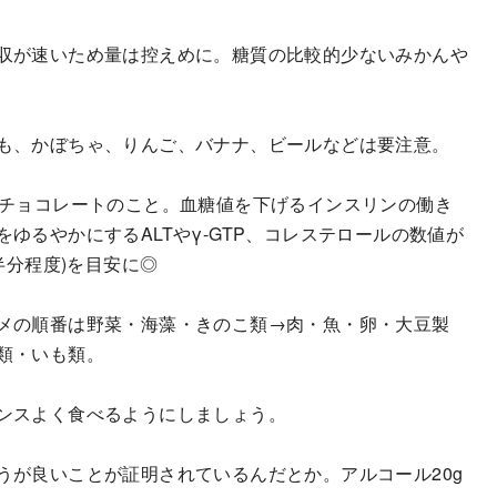
収が速いため量は控えめに。糖質の比較的少ないみかんや
も、かぼちゃ、りんご、バナナ、ビールなどは要注意。
のチョコレートのこと。血糖値を下げるインスリンの働き
ゆるやかにするALTやγ-GTP、コレステロールの数値が
半分程度)を目安に◎
メの順番は野菜・海藻・きのこ類→肉・魚・卵・大豆製
類・いも類。
ンスよく食べるようにしましょう。
うが良いことが証明されているんだとか。アルコール20g