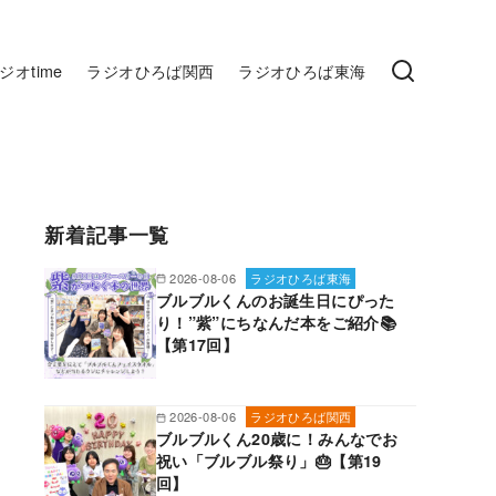
ジオtime
ラジオひろば関西
ラジオひろば東海
新着記事一覧
2026-08-06
ラジオひろば東海
ブルブルくんのお誕生日にぴった
り！”紫”にちなんだ本をご紹介📚
【第17回】
2026-08-06
ラジオひろば関西
ブルブルくん20歳に！みんなでお
祝い「ブルブル祭り」🎂【第19
回】