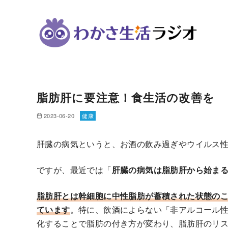
コ
ン
脂肪肝に要注意！食生活の改善を
テ
ン
2023-06-20
健康
ツ
へ
肝臓の病気というと、お酒の飲み過ぎやウイルス
移
動
ですが、最近では「
肝臓の病気は脂肪肝から始ま
脂肪肝とは幹細胞に中性脂肪が蓄積された状態のこと
ています
。特に、飲酒によらない「非アルコール
化することで脂肪の付き方が変わり、脂肪肝のリ