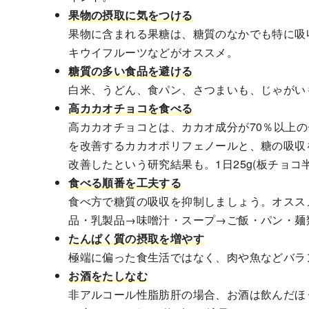
果物の摂取に気をつける
果物に含まれる果糖は、糖質のなかでも特に吸
キウイフルーツなどがオススメ。
糖質の多い食品を避ける
白米、うどん、食パン、さつまいも、じゃがい
高カカオチョコを食べる
高カカオチョコとは、カカオ成分が70％以上
を改善するカカオポリフェノールと、糖の吸収を
改善したという研究結果も。1日25g(板チョコ
食べる順番を工夫する
食べ方で糖質の吸収を抑制しましょう。オスス
品・乳製品→味噌汁・スープ→ご飯・パン・麺
たんぱく質の摂取を増やす
極端に偏った食生活ではなく、肉や魚などバラ
お酒をたしなむ
非アルコール性脂肪肝の場合、お酒は飲んだほ