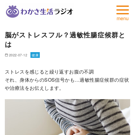
コ
脳がストレスフル？過敏性腸症候群と
ン
は
テ
ン
2022-07-12
健康
ツ
へ
ストレスを感じると繰り返すお腹の不調
移
それ、身体からのSOS信号かも…過敏性腸症候群の症状
動
や治療法をお伝えします。