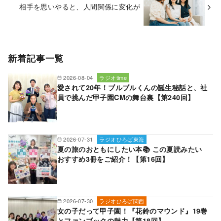
相手を思いやると、人間関係に変化が
新着記事一覧
2026-08-04
ラジオtime
愛されて20年！ブルブルくんの誕生秘話と、社
員で挑んだ甲子園CMの舞台裏【第240回】
2026-07-31
ラジオひろば東海
夏の旅のおともにしたい本📚 この夏読みたい
おすすめ3冊をご紹介！【第16回】
2026-07-30
ラジオひろば関西
女の子だって甲子園！『花鈴のマウンド』19巻
とファンブックの魅力【第18回】