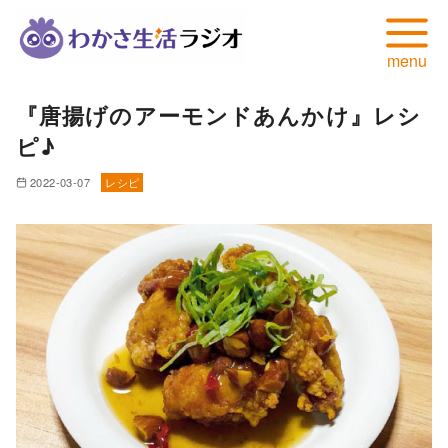
コ
『唐揚げのアーモンドあんかけ』レシ
ン
ピ♪
テ
ン
2022-03-07
レシピ
ツ
へ
移
動