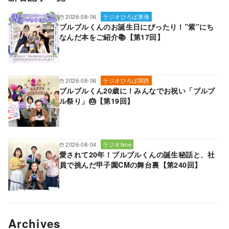
2026-08-06
ラジオひろば東海
ブルブルくんのお誕生日にぴったり！”紫”にち
なんだ本をご紹介📚【第17回】
2026-08-06
ラジオひろば関西
ブルブルくん20歳に！みんなでお祝い「ブルブ
ル祭り」🎂【第19回】
2026-08-04
ラジオtime
愛されて20年！ブルブルくんの誕生秘話と、社
員で挑んだ甲子園CMの舞台裏【第240回】
Archives