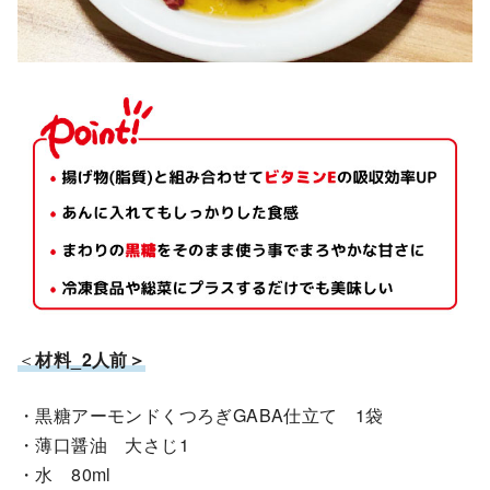
＜
材料_2人前＞
・黒糖アーモンドくつろぎGABA仕立て 1袋
・薄口醤油 大さじ1
・水 80ml