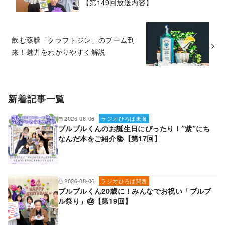
【第149回放送内容】
飲む薬膳「クラフトジン」のブーム到
来！魅力をわかりやすく解説
新着記事一覧
2026-08-06
ラジオひろば東海
ブルブルくんのお誕生日にぴったり！”紫”にち
なんだ本をご紹介📚【第17回】
2026-08-06
ラジオひろば関西
ブルブルくん20歳に！みんなでお祝い「ブルブ
ル祭り」🎂【第19回】