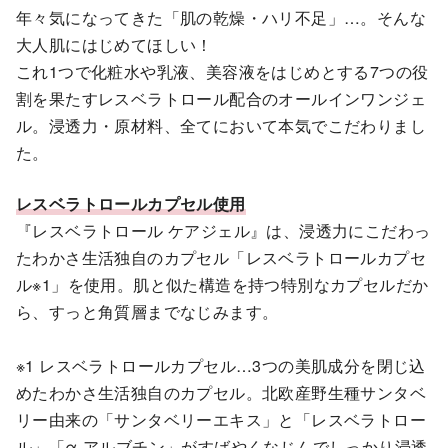
年々気になってきた「肌の乾燥・ハリ不足」…。そんな
大人肌にはじめてほしい！
これ1つで化粧水や乳液、美容液をはじめとする7つの役
割を果たすレスベラトロール配合のオールインワンジェ
ル。浸透力・原材料、全てにおいて本気でこだわりまし
た。
レスベラトロールカプセル使用
『レスベラトロール ケアジェル』は、浸透力にこだわっ
たわかさ生活独自のカプセル「レスベラトロールカプセ
ル※1」を使用。肌と似た構造を持つ特別なカプセルだか
ら、すっと角質層までなじみます。
※1 レスベラトロールカプセル…3つの美肌成分を閉じ込
めたわかさ生活独自のカプセル。北欧産野生種サンタベ
リー由来の「サンタベリーエキス」と「レスベラトロー
ル」「α-アルブチン」がすばやくなじんでしっかり浸透