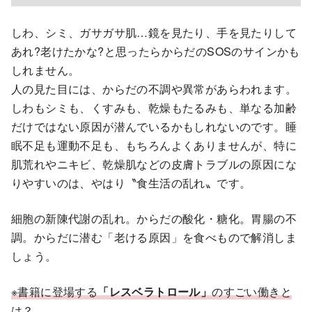
しわ、シミ、ガサガサ肌…鏡を見たり、手を見たりして
あれ?老けたかな?と思ったらからだのSOSのサインかも
しれません。
人の見た目には、からだの不調や異常があらわれます。
しわもシミも、くすみも、乾燥もたるみも、単なる加齢
だけではない原因が潜んでいるかもしれないのです。睡
眠不足も運動不足も、もちろんよくありませんが、特に
肌荒れやニキビ、乾燥肌などの皮膚トラブルの原因にな
りやすいのは、やはり〝食生活の乱れ〟です。
細胞の新陳代謝の乱れ。からだの酸化・糖化。胃腸の不
調。からだに潜む「老ける原因」を食べもので解消しま
しょう。
※書籍に登場する
「レスベラトロール」
のすごい働きと
は？