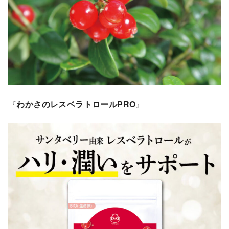
『
わかさのレスベラトロール
PRO
』