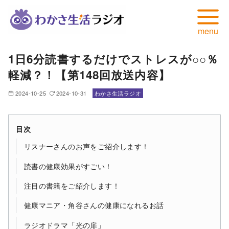
コ
1日6分読書するだけでストレスが○○％
ン
軽減？！【第148回放送内容】
テ
ン
2024-10-25
2024-10-31
わかさ生活ラジオ
ツ
へ
移
目次
動
リスナーさんのお声をご紹介します！
読書の健康効果がすごい！
注目の書籍をご紹介します！
健康マニア・角谷さんの健康になれるお話
ラジオドラマ「光の扉」