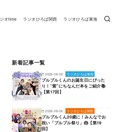
ジオtime
ラジオひろば関西
ラジオひろば東海
新着記事一覧
2026-08-06
ラジオひろば東海
ブルブルくんのお誕生日にぴった
り！”紫”にちなんだ本をご紹介📚
【第17回】
2026-08-06
ラジオひろば関西
ブルブルくん20歳に！みんなでお
祝い「ブルブル祭り」🎂【第19
回】