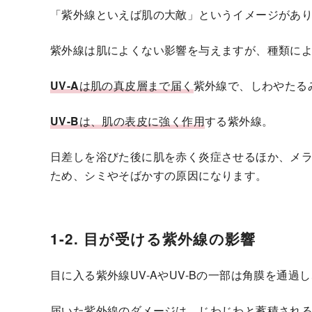
「紫外線といえば肌の大敵」というイメージがあ
紫外線は肌によくない影響を与えますが、種類に
UV-A
は肌の真皮層まで届く
紫外線で、しわやたる
UV-B
は、肌の表皮に強く作用
する紫外線。
日差しを浴びた後に肌を赤く炎症させるほか、メ
ため、シミやそばかすの原因になります。
1-2. 目が受ける紫外線の影響
目に入る紫外線UV-AやUV-Bの一部は角膜を通
届いた紫外線のダメージは、じわじわと蓄積され