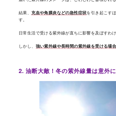
結果、
充血や角膜炎などの急性症状
を引き起こす
す。
日常生活で受ける紫外線が直ちに影響を及ぼすわ
しかし、
強い紫外線や長
時間の紫外線を受ける場
2. 油断大敵！冬の紫外線量は意外