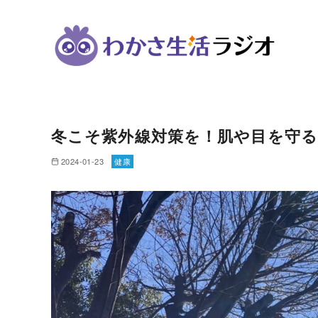
コ
ン
冬こそ紫外線対策を！肌や目を守
テ
ン
2024-01-23
健康
ツ
へ
移
動