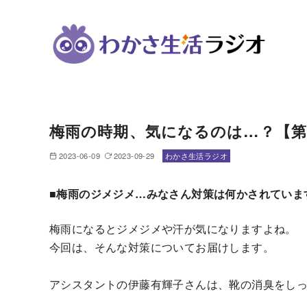
コ
ン
梅雨の時期、気になるのは…？【第
テ
ン
2023-06-09
2023-09-29
わかさ生活ラジオ
ツ
へ
■梅雨のジメジメ…みなさん対策は何かされていま
移
動
梅雨になるとジメジメや汗が気になりますよね。
今回は、そんな対策についてお届けします。
アシスタントの伊藤有輝子さんは、靴の消臭をし