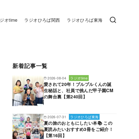
ジオtime
ラジオひろば関西
ラジオひろば東海
新着記事一覧
2026-08-04
ラジオtime
愛されて20年！ブルブルくんの誕
生秘話と、社員で挑んだ甲子園CM
の舞台裏【第240回】
2026-07-31
ラジオひろば東海
夏の旅のおともにしたい本📚 この
夏読みたいおすすめ3冊をご紹介！
【第16回】