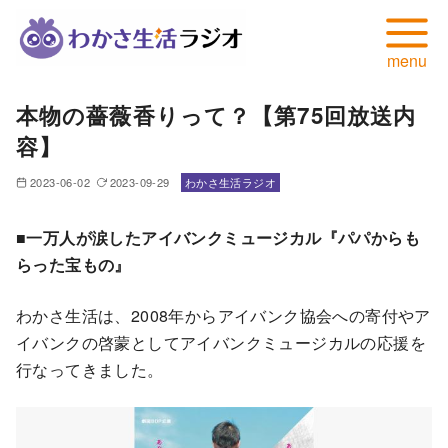
コ
本物の薔薇香りって？【第75回放送内
ン
容】
テ
ン
2023-06-02
2023-09-29
わかさ生活ラジオ
ツ
へ
■一万人が涙したアイバンクミュージカル『パパからも
移
らった宝もの』
動
わかさ生活は、2008年からアイバンク協会への寄付やア
イバンクの啓蒙としてアイバンクミュージカルの応援を
行なってきました。