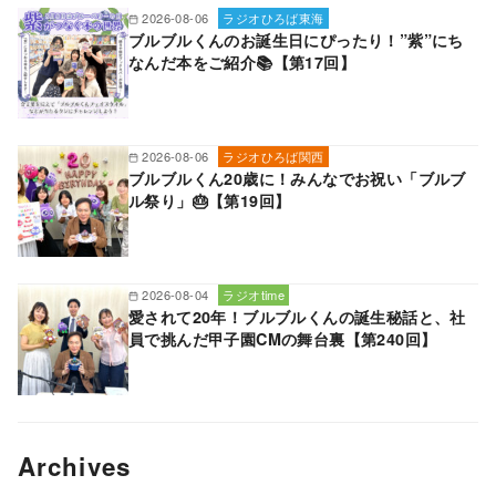
2026-08-06
ラジオひろば東海
ブルブルくんのお誕生日にぴったり！”紫”にち
なんだ本をご紹介📚【第17回】
2026-08-06
ラジオひろば関西
ブルブルくん20歳に！みんなでお祝い「ブルブ
ル祭り」🎂【第19回】
2026-08-04
ラジオtime
愛されて20年！ブルブルくんの誕生秘話と、社
員で挑んだ甲子園CMの舞台裏【第240回】
Archives