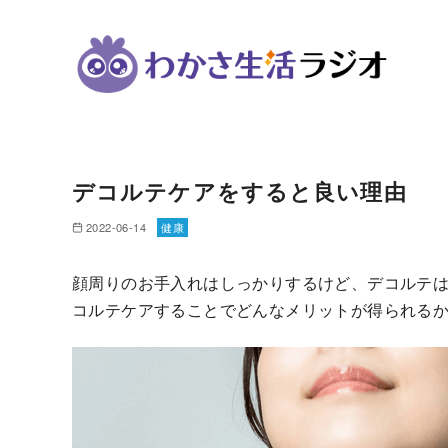
コ
ン
デコルテケアをすると良い理由
テ
ン
2022-06-14
健康
ツ
へ
顔周りのお手入れはしっかりするけど、デコルテ
移
コルテケアすることでどんなメリットが得られる
動