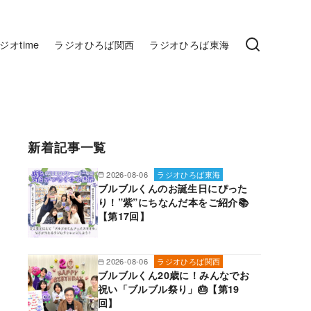
ジオtime
ラジオひろば関西
ラジオひろば東海
新着記事一覧
2026-08-06
ラジオひろば東海
ブルブルくんのお誕生日にぴった
り！”紫”にちなんだ本をご紹介📚
【第17回】
2026-08-06
ラジオひろば関西
ブルブルくん20歳に！みんなでお
祝い「ブルブル祭り」🎂【第19
回】