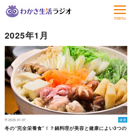
コ
2025年1月
ン
テ
ン
ツ
へ
移
動
2025-01-07
健康
冬の“完全栄養食”！？鍋料理が美容と健康によい3つの