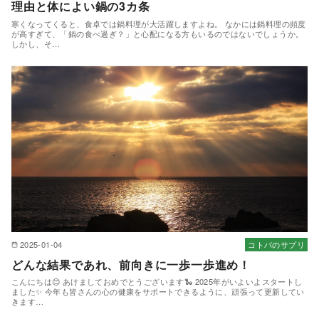
理由と体によい鍋の3カ条
寒くなってくると、食卓では鍋料理が大活躍しますよね。 なかには鍋料理の頻度
が高すぎて、「鍋の食べ過ぎ？」と心配になる方もいるのではないでしょうか。
しかし、そ…
2025-01-04
コトバのサプリ
どんな結果であれ、前向きに一歩一歩進め！
こんにちは😊 あけましておめでとうございます🐍 2025年がいよいよスタートし
ました✨ 今年も皆さんの心の健康をサポートできるように、頑張って更新してい
きます…