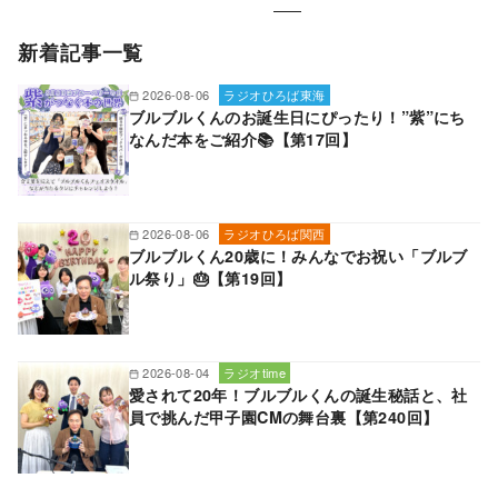
新着記事一覧
2026-08-06
ラジオひろば東海
ブルブルくんのお誕生日にぴったり！”紫”にち
なんだ本をご紹介📚【第17回】
2026-08-06
ラジオひろば関西
ブルブルくん20歳に！みんなでお祝い「ブルブ
ル祭り」🎂【第19回】
2026-08-04
ラジオtime
愛されて20年！ブルブルくんの誕生秘話と、社
員で挑んだ甲子園CMの舞台裏【第240回】