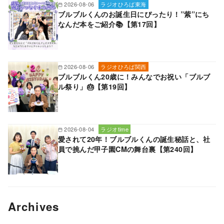
2026-08-06
ラジオひろば東海
ブルブルくんのお誕生日にぴったり！”紫”にち
なんだ本をご紹介📚【第17回】
2026-08-06
ラジオひろば関西
ブルブルくん20歳に！みんなでお祝い「ブルブ
ル祭り」🎂【第19回】
2026-08-04
ラジオtime
愛されて20年！ブルブルくんの誕生秘話と、社
員で挑んだ甲子園CMの舞台裏【第240回】
Archives