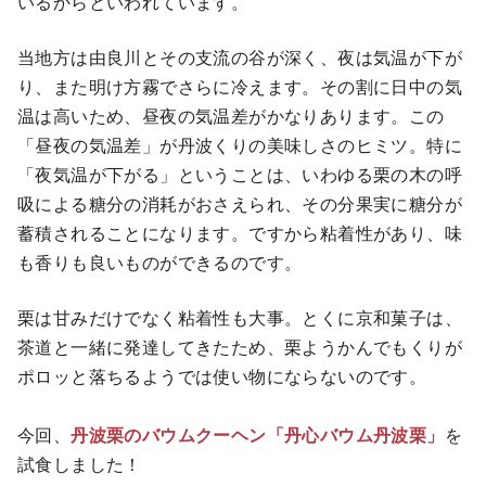
いるからといわれています。
当地方は由良川とその支流の谷が深く、夜は気温が下が
り、また明け方霧でさらに冷えます。その割に日中の気
温は高いため、昼夜の気温差がかなりあります。この
「昼夜の気温差」が丹波くりの美味しさのヒミツ。特に
「夜気温が下がる」ということは、いわゆる栗の木の呼
吸による糖分の消耗がおさえられ、その分果実に糖分が
蓄積されることになります。ですから粘着性があり、味
も香りも良いものができるのです。
栗は甘みだけでなく粘着性も大事。とくに京和菓子は、
茶道と一緒に発達してきたため、栗ようかんでもくりが
ポロッと落ちるようでは使い物にならないのです。
今回、
丹波栗のバウムクーヘン「丹心バウム丹波栗」
を
試食しました！