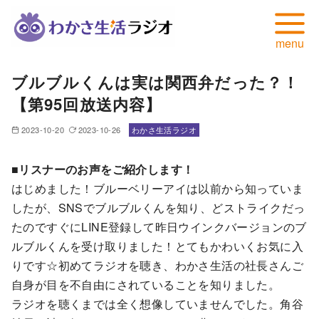
コ
ブルブルくんは実は関西弁だった？！
ン
【第95回放送内容】
テ
ン
2023-10-20
2023-10-26
わかさ生活ラジオ
ツ
へ
■リスナーのお声をご紹介します！
移
はじめました！ブルーベリーアイは以前から知っていま
動
したが、SNSでブルブルくんを知り、どストライクだっ
たのですぐにLINE登録して昨日ウインクバージョンのブ
ルブルくんを受け取りました！とてもかわいくお気に入
りです☆初めてラジオを聴き、わかさ生活の社長さんご
自身が目を不自由にされていることを知りました。
ラジオを聴くまでは全く想像していませんでした。角谷