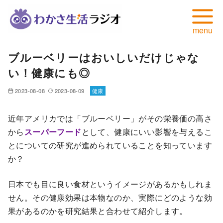
コ
ブルーベリーはおいしいだけじゃな
ン
い！健康にも◎
テ
ン
2023-08-08
2023-08-09
健康
ツ
へ
近年アメリカでは「ブルーベリー」がその栄養価の高さ
移
から
スーパーフード
として、健康にいい影響を与えるこ
動
とについての研究が進められていることを知っています
か？
日本でも目に良い食材というイメージがあるかもしれま
せん。その健康効果は本物なのか、実際にどのような効
果があるのかを研究結果と合わせて紹介します。