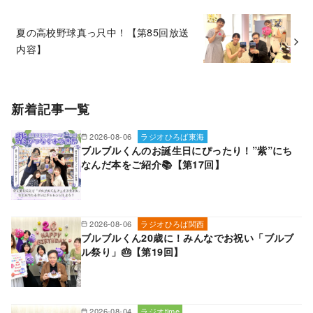
夏の高校野球真っ只中！【第85回放送
内容】
新着記事一覧
2026-08-06
ラジオひろば東海
ブルブルくんのお誕生日にぴったり！”紫”にち
なんだ本をご紹介📚【第17回】
2026-08-06
ラジオひろば関西
ブルブルくん20歳に！みんなでお祝い「ブルブ
ル祭り」🎂【第19回】
2026-08-04
ラジオtime