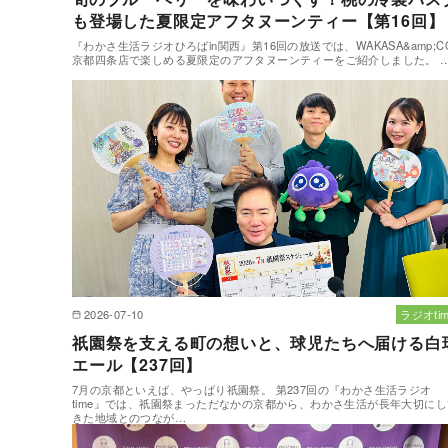
も登場した夏限定アフタヌーンティー【第16回】
『わかさ生活ラジオひろばin関西』第16回の放送では、WAKASA&amp;C
京都四条店で楽しめる夏限定のアフタヌーンティーをご紹介しました。 
2026-07-10
ラジオtim
祇園祭を支える町の想いと、球児たちへ届ける白
エール【237回】
7月の京都といえば、やっぱり祇園祭。 第237回の『わかさ生活ラジオ
time』では、祇園祭まっただなかの京都から、わかさ生活が長年大切にし
きた地域とのつなが…