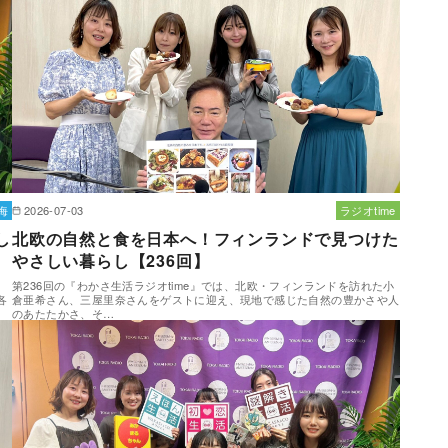
海
2026-07-03
ラジオtime
し
北欧の自然と食を日本へ！フィンランドで見つけた
やさしい暮らし【236回】
第236回の『わかさ生活ラジオtime』では、北欧・フィンランドを訪れた小
各
倉亜希さん、三屋里奈さんをゲストに迎え、現地で感じた自然の豊かさや人
のあたたかさ、そ…