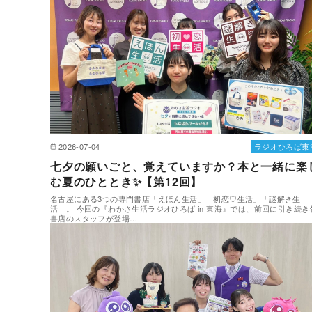
2026-07-04
ラジオひろば東
七夕の願いごと、覚えていますか？本と一緒に楽
む夏のひととき✨【第12回】
名古屋にある3つの専門書店「えほん生活」「初恋♡生活」「謎解き生
活」。 今回の『わかさ生活ラジオひろば in 東海』では、前回に引き続き
書店のスタッフが登場…