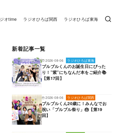
ジオtime
ラジオひろば関西
ラジオひろば東海
新着記事一覧
2026-08-06
ラジオひろば東海
ブルブルくんのお誕生日にぴった
り！”紫”にちなんだ本をご紹介📚
【第17回】
2026-08-06
ラジオひろば関西
ブルブルくん20歳に！みんなでお
祝い「ブルブル祭り」🎂【第19
回】