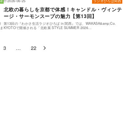
e
2026-06-25
ラジオひろば関西
北欧の暮らしを京都で体感！キャンドル・ヴィンテ
ージ・サーモンスープの魅力【第13回】
リ
第13回の『わかさ生活ラジオひろば in 関西』では、WAKASA&amp;Co.
しま
KYOTOで開催される「北欧展 STYLE SUMMER 2026…
3
…
22