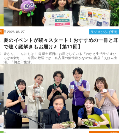
西
2026-06-27
ラジオひろば東海
し
夏のイベントが続々スタート！おすすめの一冊と耳
で聴く謎解きもお届け♪【第11回】
彩
皆さん、こんにちは！ 毎週土曜日にお届けしている「わかさ生活ラジオひ
ろばin東海」。 今回の放送では、名古屋の個性豊かな3つの書店「えほん生
活」「初恋♡生活」…