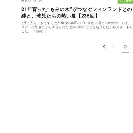
2026-06-26
ラジオtim
21年育った“もみの木”がつなぐフィンランドとの
絆と、球児たちの熱い夏【235回】
7月に入り、もうすぐ七夕🎋 第235回の「わかさ生活ラジオtime」では、
スナーの皆さまから寄せられた七夕の願いごとを紹介しながらスタート
した。 「資格…
1
2