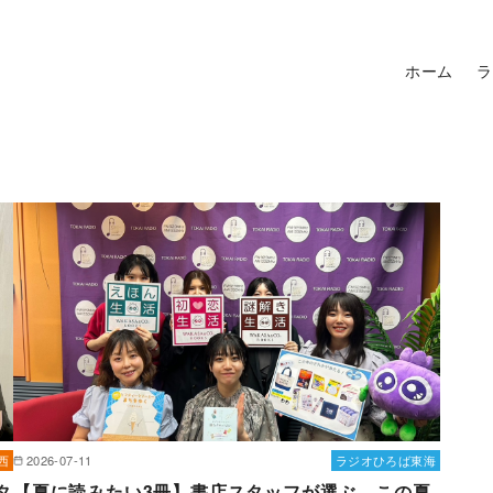
ホーム
ラ
西
2026-07-11
ラジオひろば東海
タ
【夏に読みたい3冊】書店スタッフが選ぶ、この夏