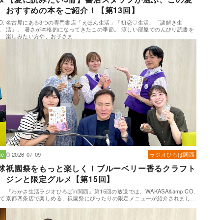
おすすめの本をご紹介！【第13回】
O.
名古屋にある3つの専門書店「えほん生活」「初恋♡生活」「謎解き生
…
活」。 暑さが本格的になってきたこの季節。 涼しい部屋でのんびり読書を
楽しみたい方や、お子さま…
e
2026-07-09
ラジオひろば関西
球
祇園祭をもっと楽しく！ブルーベリー香るクラフト
ジンと限定グルメ【第15回】
『わかさ生活ラジオひろばin関西』第15回の放送では、WAKASA&amp;CO.
て
京都四条店で楽しめる、祇園祭にぴったりの限定メニューが紹介されまし…