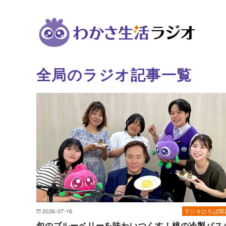
全局のラジオ記事一覧
コ
ン
テ
ン
ツ
へ
移
動
2026-07-16
ラジオひろば関
旬のブルーベリーを味わいつくす！桃の冷製パス