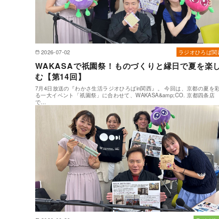
2026-07-02
ラジオひろば関
WAKASAで祇園祭！ものづくりと縁日で夏を楽
む【第14回】
7月4日放送の『わかさ生活ラジオひろばin関西』。 今回は、京都の夏を
る一大イベント「祇園祭」に合わせて、WAKASA&amp;CO. 京都四条店
で…