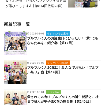
が飛び出します♪【第214回放送内容】
新着記事一覧
2026-08-06
ラジオひろば東海
ブルブルくんのお誕生日にぴったり！”紫”にち
なんだ本をご紹介📚【第17回】
2026-08-06
ラジオひろば関西
ブルブルくん20歳に！みんなでお祝い「ブルブ
ル祭り」🎂【第19回】
2026-08-04
ラジオtime
愛されて20年！ブルブルくんの誕生秘話と、社
員で挑んだ甲子園CMの舞台裏【第240回】