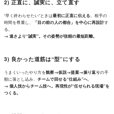
2) 正直に、誠実に、立て直す
“早く終わらせたい”ときは
最初に正直に伝える
。相手の
時間を尊重し、
「目の前の人の都合」を中心に再設計
す
る。
→ 速さより“誠実”。その姿勢が信頼の最短距離。
3) 良かった道筋は“型”にする
うまくいったやり方を
観察→仮説→提案→振り返り
の手
順に落とし込み、
チームで回せる“仕組み”へ
。
→ 個人技からチーム技へ。再現性が“任せられる現場”を
つくる。