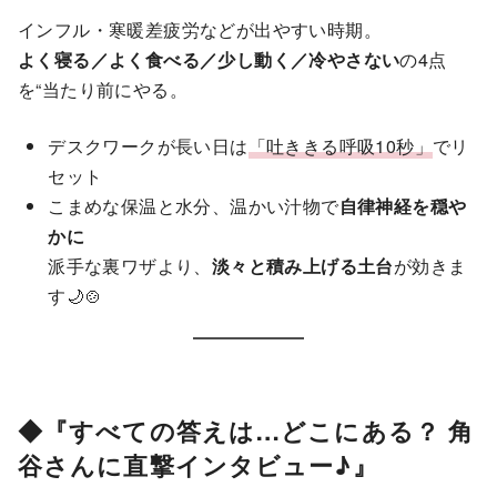
インフル・寒暖差疲労などが出やすい時期。
よく寝る／よく食べる／少し動く／冷やさない
の4点
を“当たり前にやる。
デスクワークが長い日は
「吐ききる呼吸10秒」
でリ
セット
こまめな保温と水分、温かい汁物で
自律神経を穏や
かに
派手な裏ワザより、
淡々と積み上げる土台
が効きま
す🌙🍲
◆『すべての答えは…どこにある？ 角
谷さんに直撃インタビュー♪』