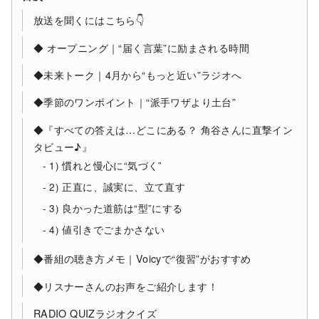
放送を聞くにはこちら👇
◆ オープニング｜“届く言葉”に励まされる時間
◆未来トーク｜4月から“もっと近い”ラジオへ
◆季節のワンポイント｜“派手ワザより土台”
◆『すべての答えは…どこにある？ 角谷さんに直撃イン
タビュー♪』
1) 慣れと慢心に“気づく”
2) 正直に、誠実に、立て直す
3) 良かった道筋は“型”にする
4) 値引きでごまかさない
◆番組の聴き方メモ｜Voicyで“復習”がおすすめ
◆リスナーさんのお声をご紹介します！
RADIO QUIZラジオクイズ