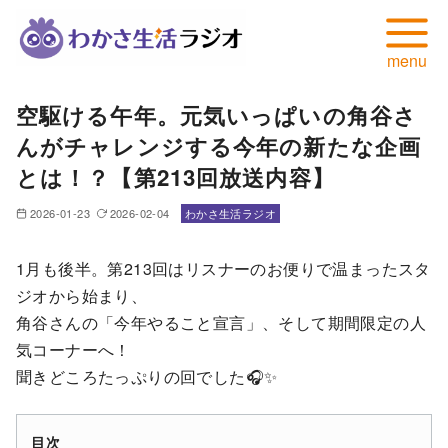
コ
空駆ける午年。元気いっぱいの角谷さ
ン
んがチャレンジする今年の新たな企画
テ
ン
とは！？【第213回放送内容】
ツ
2026-01-23
2026-02-04
わかさ生活ラジオ
へ
移
1月も後半。第213回はリスナーのお便りで温まったスタ
動
ジオから始まり、
角谷さんの「今年やること宣言」、そして期間限定の人
気コーナーへ！
聞きどころたっぷりの回でした🎧✨
目次