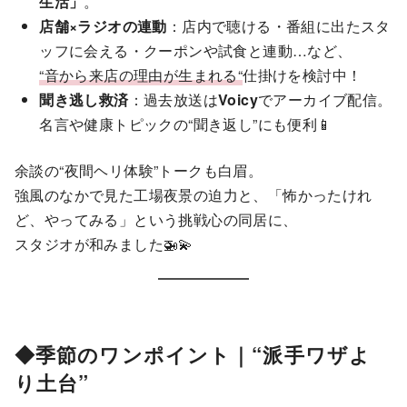
生活」
。
店舗×ラジオの連動
：店内で聴ける・番組に出たスタ
ッフに会える・クーポンや試食と連動…など、
“音から来店の理由が生まれる“
仕掛けを検討中！
聞き逃し救済
：過去放送は
Voicy
でアーカイブ配信。
名言や健康トピックの“聞き返し”にも便利📱
余談の“夜間ヘリ体験”トークも白眉。
強風のなかで見た工場夜景の迫力と、「怖かったけれ
ど、やってみる」という挑戦心の同居に、
スタジオが和みました🚁💫
◆季節のワンポイント｜“派手ワザよ
り土台”