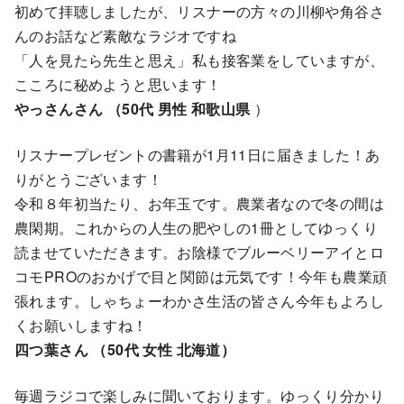
初めて拝聴しましたが、リスナーの方々の川柳や角谷さ
んのお話など素敵なラジオですね
「人を見たら先生と思え」私も接客業をしていますが、
こころに秘めようと思います！
やっさんさん （50代 男性 和歌山県
）
リスナープレゼントの書籍が1月11日に届きました！あ
りがとうございます！
令和８年初当たり、お年玉です。農業者なので冬の間は
農閑期。これからの人生の肥やしの1冊としてゆっくり
読ませていただきます。お陰様でブルーベリーアイとロ
コモPROのおかげで目と関節は元気です！今年も農業頑
張れます。しゃちょーわかさ生活の皆さん今年もよろし
くお願いしますね！
四つ葉さん （50代 女性 北海道）
毎週ラジコで楽しみに聞いております。ゆっくり分かり