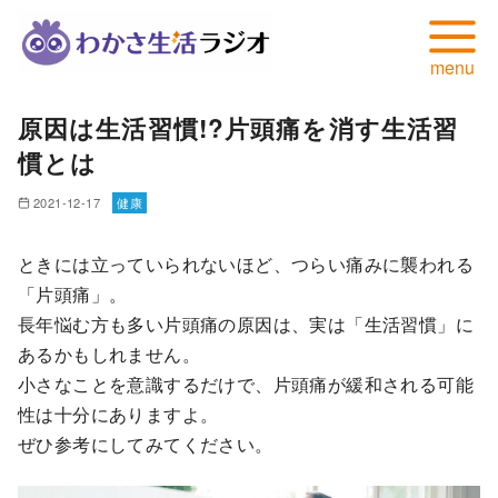
コ
原因は生活習慣!?片頭痛を消す生活習
ン
慣とは
テ
ン
2021-12-17
健康
ツ
へ
ときには立っていられないほど、つらい痛みに襲われる
移
「片頭痛」。
動
長年悩む方も多い片頭痛の原因は、実は「生活習慣」に
あるかもしれません。
小さなことを意識するだけで、片頭痛が緩和される可能
性は十分にありますよ。
ぜひ参考にしてみてください。