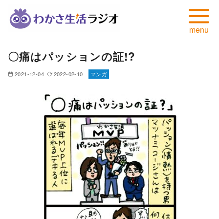
コ
〇痛はパッションの証!?
ン
テ
2021-12-04
2022-02-10
マンガ
ン
ツ
へ
移
動