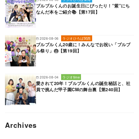
ブルブルくんのお誕生日にぴったり！”紫”にち
なんだ本をご紹介📚【第17回】
2026-08-06
ラジオひろば関西
ブルブルくん20歳に！みんなでお祝い「ブルブ
ル祭り」🎂【第19回】
2026-08-04
ラジオtime
愛されて20年！ブルブルくんの誕生秘話と、社
員で挑んだ甲子園CMの舞台裏【第240回】
Archives