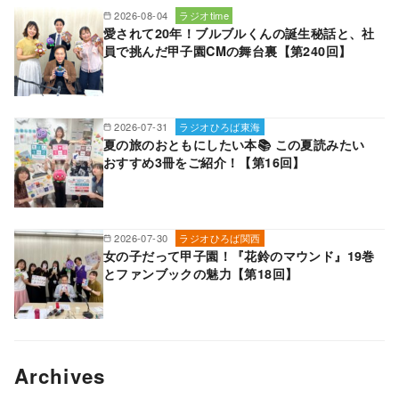
2026-08-04
ラジオtime
愛されて20年！ブルブルくんの誕生秘話と、社
員で挑んだ甲子園CMの舞台裏【第240回】
2026-07-31
ラジオひろば東海
夏の旅のおともにしたい本📚 この夏読みたい
おすすめ3冊をご紹介！【第16回】
2026-07-30
ラジオひろば関西
女の子だって甲子園！『花鈴のマウンド』19巻
とファンブックの魅力【第18回】
Archives