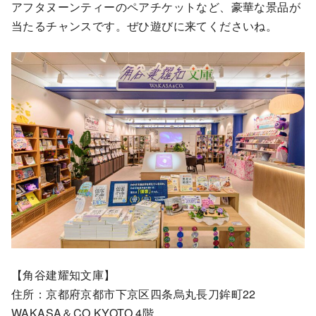
アフタヌーンティーのペアチケットなど、豪華な景品が
当たるチャンスです。ぜひ遊びに来てくださいね。
【角谷建耀知文庫】
住所：京都府京都市下京区四条烏丸長刀鉾町22
WAKASA＆CO.KYOTO 4階