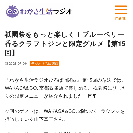
コ
祇園祭をもっと楽しく！ブルーベリー
ン
香るクラフトジンと限定グルメ【第15
テ
ン
回】
ツ
2026-07-09
ラジオひろば関西
へ
移
『わかさ生活ラジオひろばin関西』第15回の放送では、
動
WAKASA&CO. 京都四条店で楽しめる、祇園祭にぴった
りの限定メニューが紹介されました。⛩️🎐
今回のゲストは、WAKASA&CO. 2階のバーラウンジを
担当している山下真子さん。