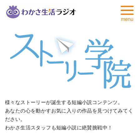
コ
ン
テ
ン
ツ
へ
移
動
様々なストーリーが誕生する短編小説コンテンツ。
あなたの心を動かすお気に入りの作品を見つけてみてく
ださい。
わかさ生活スタッフも短編小説に絶賛挑戦中！