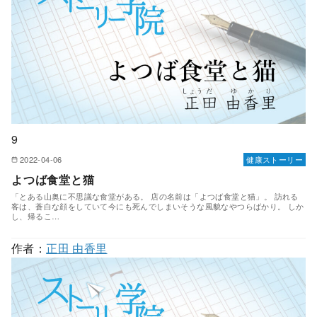
9
2022-04-06
健康ストーリー
よつば食堂と猫
「とある山奥に不思議な食堂がある。 店の名前は「よつば食堂と猫」。 訪れる
客は、蒼白な顔をしていて今にも死んでしまいそうな風貌なやつらばかり。 しか
し、帰るこ…
作者：
正田 由香里