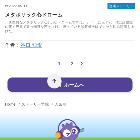
2022-05-11
健康ストーリー
メタボリック心ドローム
「典型的なメタボリック心(しん)ドロームですね。」 「…はぁ？?」 僕は診察室
に響く声量で素っ頓狂な声を上げ。 座っている診察椅子はギシッと軋み悲鳴を上
げた。…
作者：
谷口 知愛
1
2
ホームへ
Home
ストーリー学院
人気順