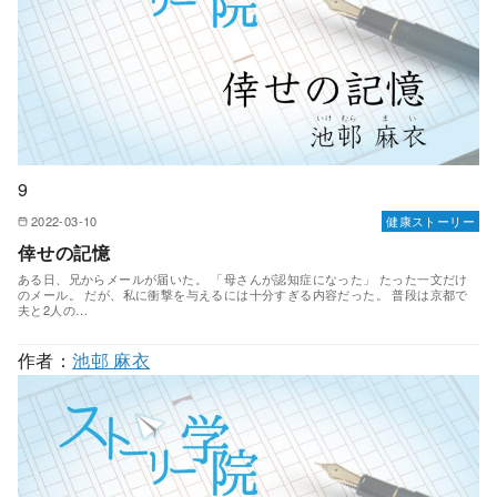
9
2022-03-10
健康ストーリー
倖せの記憶
ある日、兄からメールが届いた。 「母さんが認知症になった」 たった一文だけ
のメール。 だが、私に衝撃を与えるには十分すぎる内容だった。 普段は京都で
夫と2人の…
作者：
池邨 麻衣