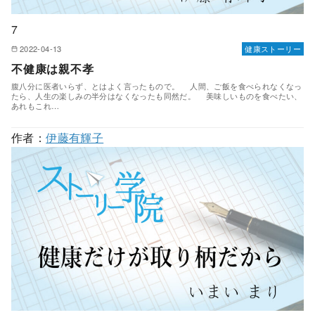
7
2022-04-13
健康ストーリー
不健康は親不孝
腹八分に医者いらず、とはよく言ったもので。 人間、ご飯を食べられなくなっ
たら、人生の楽しみの半分はなくなったも同然だ。 美味しいものを食べたい、
あれもこれ…
作者：
伊藤有輝子