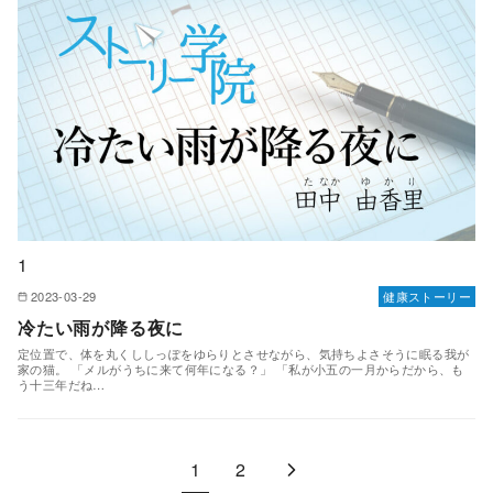
1
2023-03-29
健康ストーリー
冷たい雨が降る夜に
定位置で、体を丸くししっぽをゆらりとさせながら、気持ちよさそうに眠る我が
家の猫。 「メルがうちに来て何年になる？」 「私が小五の一月からだから、も
う十三年だね…
1
2