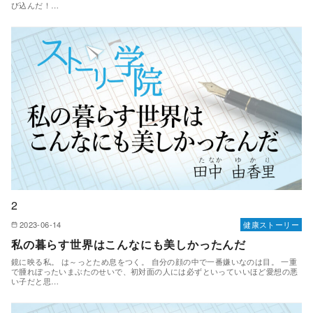
び込んだ！…
2
2023-06-14
健康ストーリー
私の暮らす世界はこんなにも美しかったんだ
鏡に映る私。 は～っとため息をつく。 自分の顔の中で一番嫌いなのは目。 一重
で腫れぼったいまぶたのせいで、初対面の人には必ずといっていいほど愛想の悪
い子だと思…