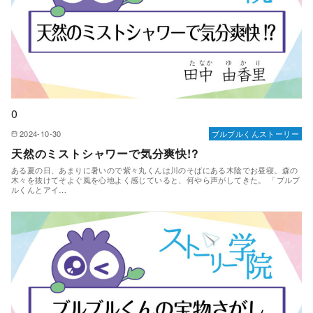
0
2024-10-30
ブルブルくんストーリー
天然のミストシャワーで気分爽快!?
ある夏の日、あまりに暑いので紫々丸くんは川のそばにある木陰でお昼寝。森の
木々を抜けてそよぐ風を心地よく感じていると、何やら声がしてきた。 「ブルブ
ルくんとアイ…