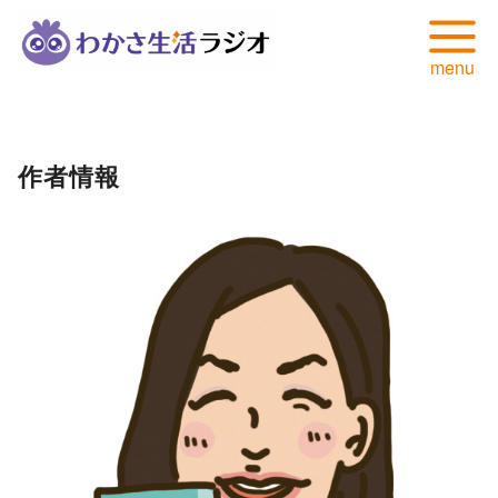
コ
ン
テ
作者情報
ン
ツ
へ
移
動