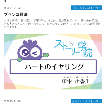
0
2024-04-03
ブルブルくんストーリー
ブランコ対決
今日も快晴。 青い空に、綿菓子のような白い雲が流れていく。 森の中央広場に
ある大きなどんぐりの木の枝につられたブランコの下で、カタグリくんが得意げ
に仁王立ちし…
1
2023-11-29
ブルブルくんストーリー