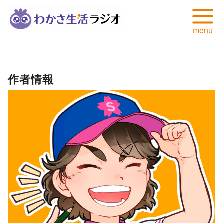
コ
ン
テ
作者情報
ン
ツ
へ
移
動