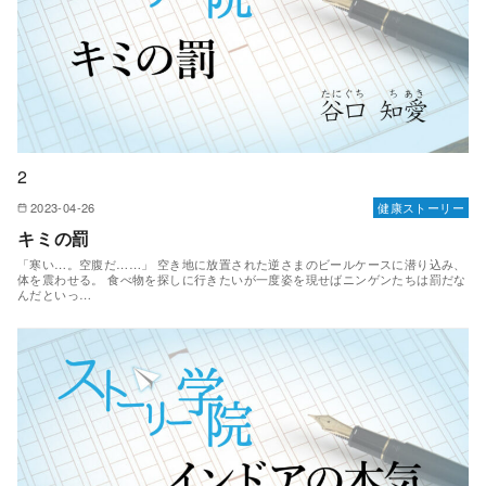
2
2023-04-26
健康ストーリー
キミの罰
「寒い…。空腹だ……」 空き地に放置された逆さまのビールケースに潜り込み、
体を震わせる。 食べ物を探しに行きたいが一度姿を現せばニンゲンたちは罰だな
んだといっ…