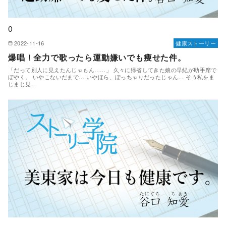
0
2022-11-16
健康ストーリー
爆唱！全力で歌ったら運動嫌いでも痩せた件。
「だって別⼈に⾒えたんじゃもん……」 久々に帰省してきた娘の早紀が助⼿席で
ぼやく。 いやこないだまで… いやほら、ぽっちゃりだったじゃん… そう私をま
じまじ見…