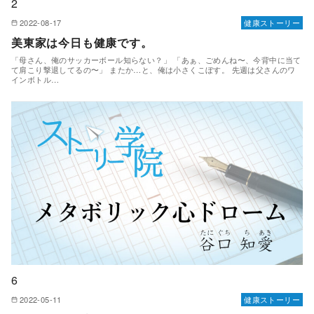
2
2022-08-17
健康ストーリー
美東家は今日も健康です。
「母さん、俺のサッカーボール知らない？」 「あぁ、ごめんね〜、今背中に当て
て肩こり撃退してるの〜」 またか…と、俺は小さくこぼす。 先週は父さんのワ
インボトル…
6
2022-05-11
健康ストーリー