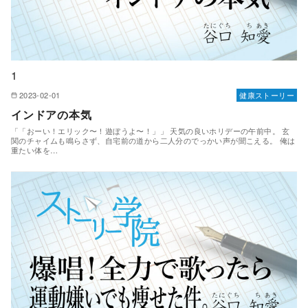
1
2023-02-01
健康ストーリー
インドアの本気
「「おーい！エリック〜！遊ぼうよ〜！」」 天気の良いホリデーの午前中。 玄
関のチャイムも鳴らさず、自宅前の道から二人分のでっかい声が聞こえる。 俺は
重たい体を…