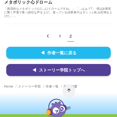
メタボリック心ドローム
「典型的なメタボリック心(しん)ドロームですね。」 「…はぁ？?」 僕は診察室
に響く声量で素っ頓狂な声を上げ。 座っている診察椅子はギシッと軋み悲鳴を上
げた。…
1
2
作者一覧に戻る
ストーリー学院トップへ
Home
ストーリー学院
作者一覧
谷口 知愛