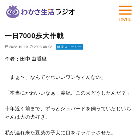
コ
一日7000歩大作戦
ン
テ
2022-10-19
2023-08-02
健康ストーリー
ン
作者：
田中 由香里
ツ
へ
「まぁ〜、なんてかわいいワンちゃんなの」
移
動
「本当にかわいいなぁ。美紀、この犬どうしたんだ？」
十年近く前まで、ずっとシェパードを飼っていたじいち
ゃんは大の犬好き。
私が連れ来た豆柴の子犬に目をキラキラさせた。