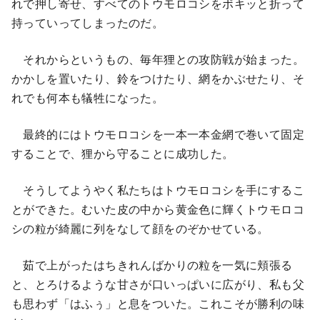
れで押し寄せ、すべてのトウモロコシをボキッと折って
持っていってしまったのだ。
それからというもの、毎年狸との攻防戦が始まった。
かかしを置いたり、鈴をつけたり、網をかぶせたり、そ
れでも何本も犠牲になった。
最終的にはトウモロコシを一本一本金網で巻いて固定
することで、狸から守ることに成功した。
そうしてようやく私たちはトウモロコシを手にするこ
とができた。むいた皮の中から黄金色に輝くトウモロコ
シの粒が綺麗に列をなして顔をのぞかせている。
茹で上がったはちきれんばかりの粒を一気に頬張る
と、とろけるような甘さが口いっぱいに広がり、私も父
も思わず「はふぅ」と息をついた。これこそが勝利の味