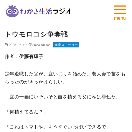
コ
トウモロコシ争奪戦
ン
テ
2023-07-19
2023-08-02
健康ストーリー
ン
作者：
伊藤有輝子
ツ
へ
定年退職した父が、庭いじりを始めた。老人会で苗をも
移
らったのがきっかけらしい。
動
庭の一画にいそいそと苗を植える父に私は尋ねた。
「何植えてるん？」
「これはトマトや。もうすぐいっぱいできるで」