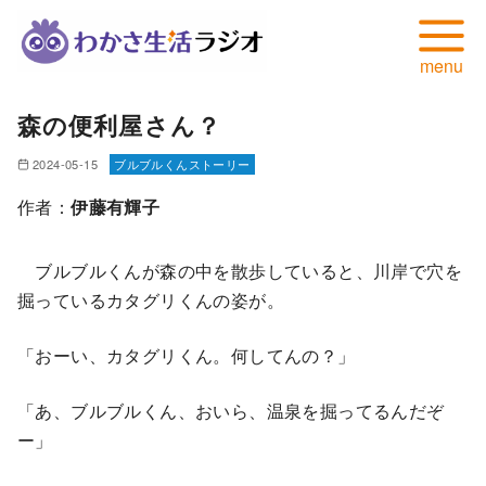
コ
森の便利屋さん？
ン
テ
2024-05-15
ブルブルくんストーリー
ン
作者：
伊藤有輝子
ツ
へ
ブルブルくんが森の中を散歩していると、川岸で穴を
移
掘っているカタグリくんの姿が。
動
「おーい、カタグリくん。何してんの？」
「あ、ブルブルくん、おいら、温泉を掘ってるんだぞ
ー」