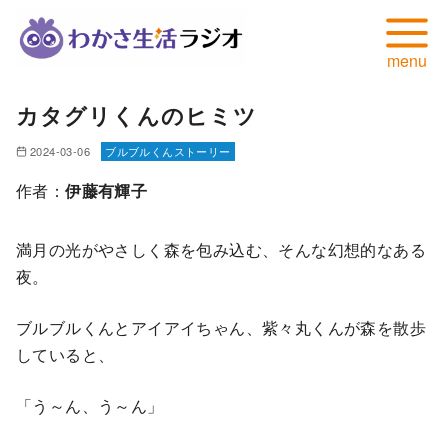
コ
カタグリくんのヒミツ
ン
テ
2024-03-06
ブルブルくんストーリー
ン
作者：
伊藤有輝子
ツ
へ
満月の光がやさしく森を包み込む、そんな幻想的なある
移
夜。
動
ブルブルくんとアイアイちゃん、紫々丸くんが森を散歩
していると、
「う～ん、う～ん」