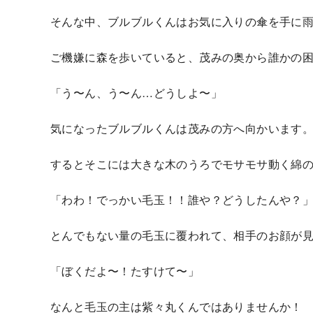
そんな中、ブルブルくんはお気に⼊りの傘を⼿に
ご機嫌に森を歩いていると、茂みの奥から誰かの
「う〜ん、う〜ん…どうしよ〜」
気になったブルブルくんは茂みの⽅へ向かいます
するとそこには⼤きな⽊のうろでモサモサ動く綿
「わわ！でっかい⽑⽟！！誰や？どうしたんや？
とんでもない量の⽑⽟に覆われて、相⼿のお顔が
「ぼくだよ〜！たすけて〜」
なんと⽑⽟の主は紫々丸くんではありませんか！