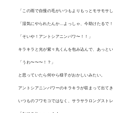
「この⾬で⾃慢の⽑がいつもよりもっとモサモサ
「湿気にやられたんか…よっしゃ、今助けたるで
「そいや！アントシアニンパワ〜！！」
キラキラと光が紫々丸くんを包み込んで、あっと
「うわ〜〜〜！？」
と思っていたら何やら様⼦がおかしいみたい。
アントシアニンパワーのキラキラが収まって出て
いつものフワモコではなく、サラサラロングスト