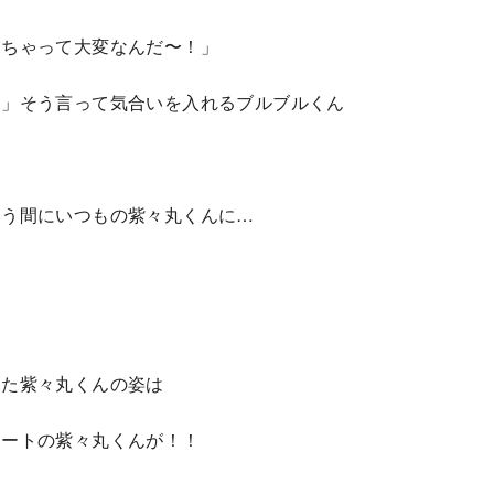
しちゃって⼤変なんだ〜！」
！」そう⾔って気合いを⼊れるブルブルくん
いう間にいつもの紫々丸くんに…
きた紫々丸くんの姿は
レートの紫々丸くんが！！