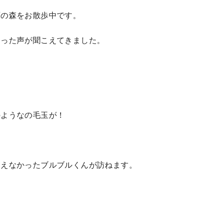
⾬の森をお散歩中です。
困った声が聞こえてきました。
。
のようなの⽑⽟が！
」
⾒えなかったブルブルくんが訪ねます。