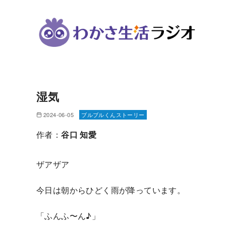
コ
ン
湿気
テ
ン
2024-06-05
ブルブルくんストーリー
ツ
作者：
谷口 知愛
へ
移
ザアザア
動
今⽇は朝からひどく⾬が降っています。
「ふんふ〜ん♪」