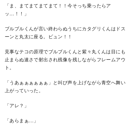
「ま、まてまてまてまて！！今そっち乗ったらア
ッ…！！」
ブルブルくんが⾔い終わらぬうちにカタグリくんはドス
ーンと丸太に座る。ビュン！！
⾒事なテコの原理でブルブルくんと紫々丸くんは⽬にも
⽌まらぬ速さで射出され残像を残しながらフレームアウ
ト。
「うあぁぁぁぁぁぁ」と叫び声を上げながら⻘空へ舞い
上がっていった。
「アレ？」
「あらまぁ…」