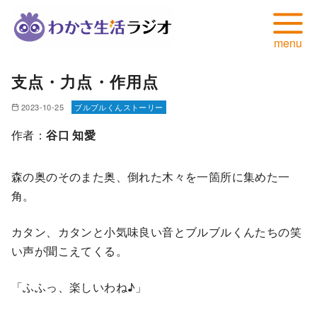
コ
⽀点・⼒点・作⽤点
ン
テ
2023-10-25
ブルブルくんストーリー
ン
作者：
谷口 知愛
ツ
へ
森の奥のそのまた奥、倒れた⽊々を⼀箇所に集めた⼀
移
⾓。
動
カタン、カタンと⼩気味良い⾳とブルブルくんたちの笑
い声が聞こえてくる。
「ふふっ、楽しいわね♪」