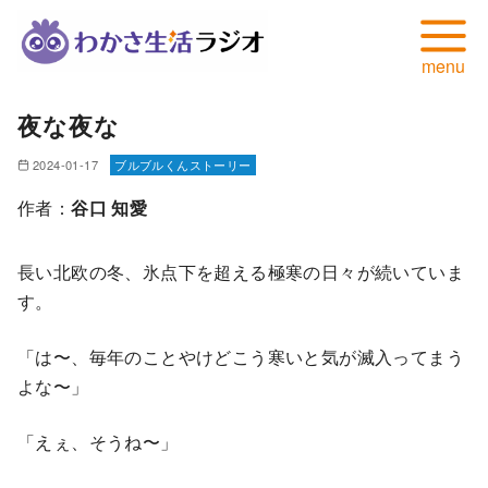
コ
夜な夜な
ン
テ
2024-01-17
ブルブルくんストーリー
ン
作者：
谷口 知愛
ツ
へ
長い北欧の冬、氷点下を超える極寒の日々が続いていま
移
す。
動
「は〜、毎年のことやけどこう寒いと気が滅入ってまう
よな〜」
「えぇ、そうね〜」