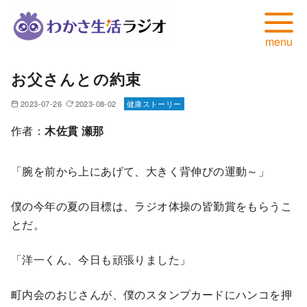
コ
お父さんとの約束
ン
テ
2023-07-26
2023-08-02
健康ストーリー
ン
作者：
木佐貫 瀬那
ツ
へ
「腕を前から上にあげて、大きく背伸びの運動～」
移
動
僕の今年の夏の目標は、ラジオ体操の皆勤賞をもらうこ
とだ。
「洋一くん、今日も頑張りました」
町内会のおじさんが、僕のスタンプカードにハンコを押